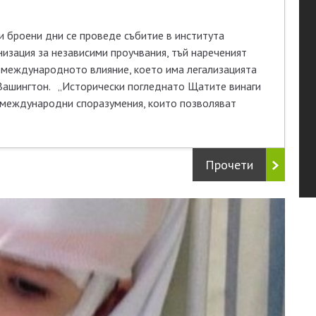
 броени дни се проведе събитие в института
низация за независими проучвания, тъй нареченият
о международното влияние, което има легализацията
Вашингтон. „Исторически погледнато Щатите винаги
и международни споразумения, които позволяват
Прочети