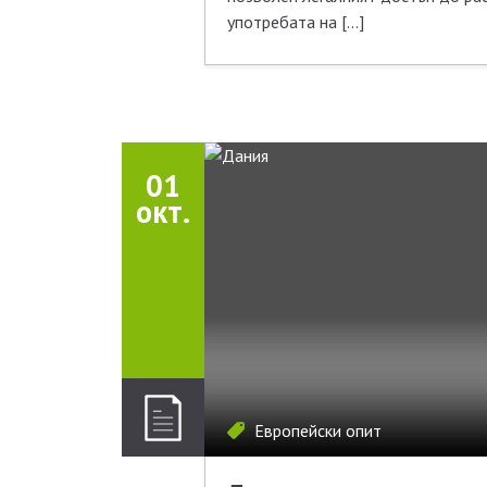
употребата на […]
01
окт.
Европейски опит