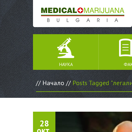
SKIP TO CONTENT
НАУКА
ФА
//
Начало
//
Posts Tagged "легал
28
окт.