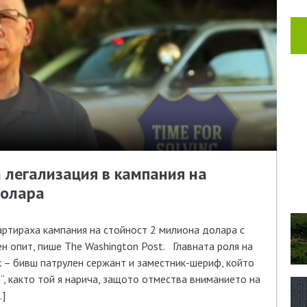
 легализация в кампания на
долара
артираха кампания на стойност 2 милиона долара с
н опит, пише The Washington Post. Главната роля на
к – бивш патрулен сержант и заместник-шериф, който
, както той я нарича, защото отмества вниманието на
…]