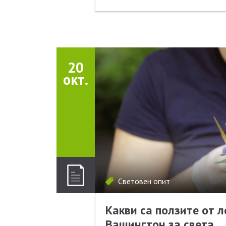
20
окт.
Световен опит
Какви са ползите от 
Вашингтон за света