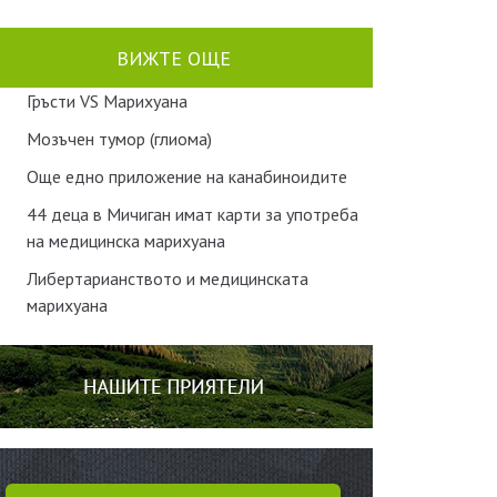
ВИЖТЕ ОЩЕ
Гръсти VS Марихуана
Мозъчен тумор (глиома)
Още едно приложение на канабиноидите
44 деца в Мичиган имат карти за употреба
на медицинска марихуана
Либертарианството и медицинската
марихуана