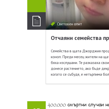
Световен опит
Отчаяни семейства п
Семейства в щата Джорджия продъ
коноп. Преди месец жители на ща
бяха изслушани. Те разказаха сво
донесе растението, ако бъде дек
когато се събудя, е нетърпима бол