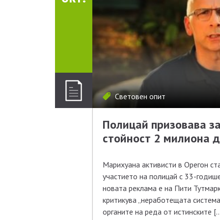
Световен опит
Полицай призовава за
стойност 2 милиона 
Марихуана активисти в Орегон ст
участието на полицай с 33-годише
новата реклама е на Пити Тутмар
критикува „неработещата система“
органите на реда от истинските [