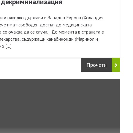
м декриминализация
и и няколко държави в Западна Европа (Холандия,
вече имат свободен достъп до медицинската
а се очаква да се случи. До момента в страната е
лекарства, съдържащи канабиноиди (Маринол и
мо […]
Прочети