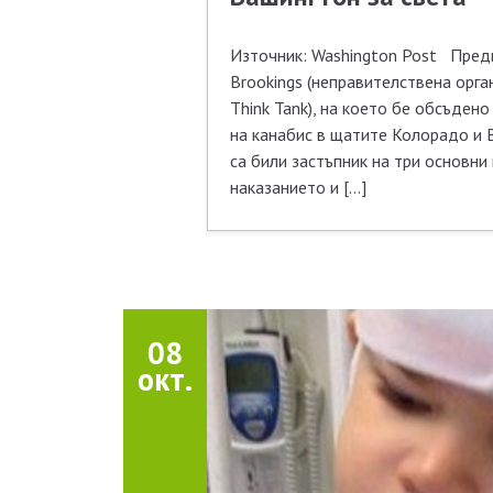
Източник: Washington Post Преди
Brookings (неправителствена орга
Think Tank), на което бе обсъден
на канабис в щатите Колорадо и 
са били застъпник на три основн
наказанието и […]
08
окт.