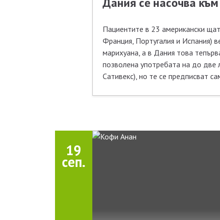
Дания се насочва къ
Пациентите в 23 американски щат
Франция, Португалия и Испания) 
марихуана, а в Дания това тепърв
позволена употребата на до две 
Сативекс), но те се предписват са
19
сеп.