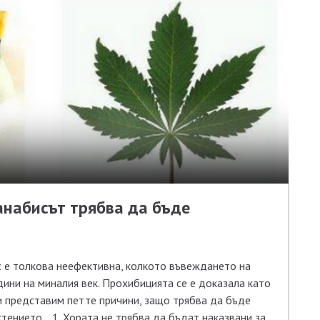
анабисът трябва да бъде
с е толкова неефективна, колкото въвеждането на
ини на миналия век. Прохибицията се е доказала като
и представим петте причини, защо трябва да бъде
тението. 1. Хората не трябва да бъдат наказвани за