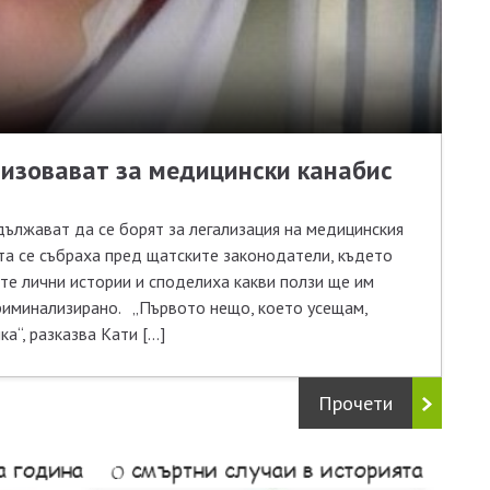
ризовават за медицински канабис
лжават да се борят за легализация на медицинския
та се събраха пред щатските законодатели, където
ите лични истории и споделиха какви ползи ще им
риминализирано. „Първото нещо, което усещам,
ка“, разказва Кати […]
Прочети