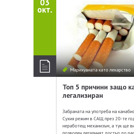
03
окт.
Марихуаната като лекарство
Топ 5 причини защо к
легализиран
Забраната на употреба на канаби
Сухия режим в САЩ през 20-те год
неработещ механизъм, а тук ще в
позволен легалният достъп до рас