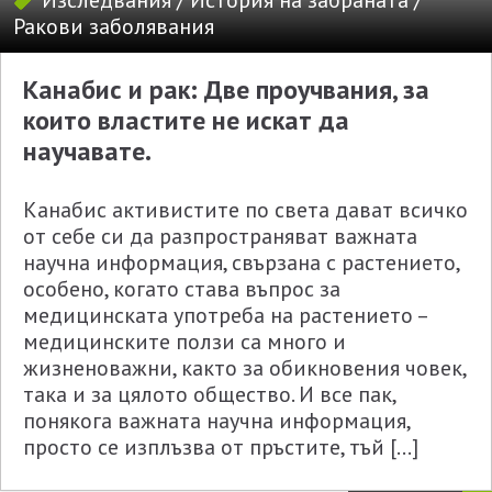
Изследвания
/
История на забраната
/
Ракови заболявания
Канабис и рак: Две проучвания, за
които властите не искат да
научавате.
Канабис активистите по света дават всичко
от себе си да разпространяват важната
научна информация, свързана с растението,
особено, когато става въпрос за
медицинската употреба на растението –
медицинските ползи са много и
жизненоважни, както за обикновения човек,
така и за цялото общество. И все пак,
понякога важната научна информация,
просто се изплъзва от пръстите, тъй […]