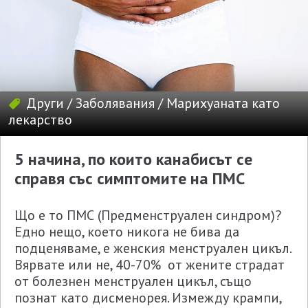
Други
/
Заболявания
/
Марихуаната като
лекарство
5 начина, по които канабисът се
справя със симптомите на ПМС
Що е то ПМС (Предменструален синдром)?
Едно нещо, което никога не бива да
подценяваме, е женския менструален цикъл.
Вярвате или не, 40-70% от жените страдат
от болезнен менструален цикъл, също
познат като дисменорея. Измежду крампи,