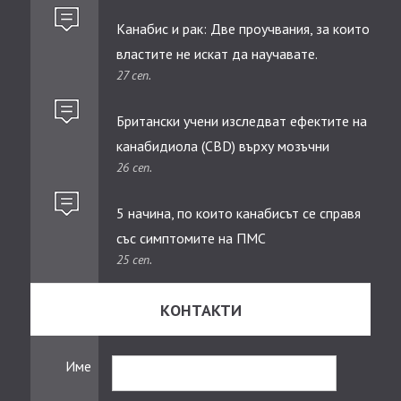
Канабис и рак: Две проучвания, за които
властите не искат да научавате.
27 сеп.
Британски учени изследват ефектите на
канабидиолa (CBD) върху мозъчни
26 сеп.
тумори при деца
5 начина, по които канабисът се справя
със симптомите на ПМС
25 сеп.
КОНТАКТИ
Име