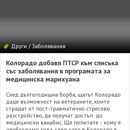
Други
/
Заболявания
Колорадо добавя ПТСР към списъка
със заболявания в програмата за
медицинска марихуана
След дългогодишна борба, щатът Колорадо
даде възможност на ветераните, които
страдат от пост-травматично стресово
разстройство, да получат достъп до
медицински канабис. Ще попитате – кому е
необходимо това, след като в Колорадо е