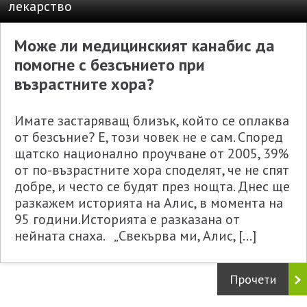
лекарство
Може ли медицинският канабис да
помогне с безсънието при
възрастните хора?
Имате застаряващ близък, който се оплаква
от безсъние? Е, този човек не е сам. Според
щатско национално проучване от 2005, 39%
от по-възрастните хора споделят, че не спят
добре, и често се будят през нощта. Днес ще
разкажем историята на Алис, в момента на
95 години.Историята е разказана от
нейната снаха. „Свекърва ми, Алис, […]
Прочети