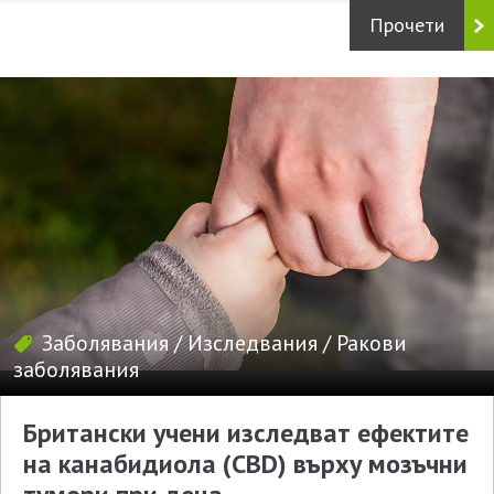
Прочети
Заболявания
/
Изследвания
/
Ракови
заболявания
Британски учени изследват ефектите
на канабидиолa (CBD) върху мозъчни