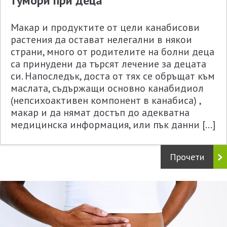
тумори при деца
Макар и продуктите от цели канабисови
растения да остават нелегални в някои
страни, много от родителите на болни деца
са принудени да търсят лечение за децата
си. Напоследък, доста от тях се обръщат към
маслата, съдържащи основно канабидиол
(непсихоактивен компонент в канабиса) ,
макар и да нямат достъп до адекватна
медицинска информация, или пък данни […]
Прочети