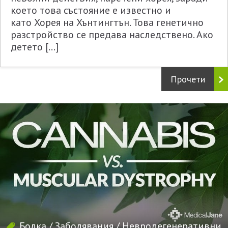
което това състояние е известно и
като Хорея на Хънтингтън. Това генетично
разстройство се предава наследствено. Ако
детето […]
Прочети
Болка
/
Заболявания
/
Невродегенеративни