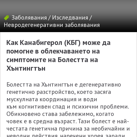
Заболявания
/
Изследвания
/
Невродегенеративни заболявания
Как Канабигерол (КБГ) може да
помогне в облекчаването на
симптомите на Болестта на
Хънтингтън
Болестта на Хънтингтън е дегенеративно
генетично разстройство, което засяга
мускулната координация и води
към когнитивен спад и психични проблеми.
Обикновено става забележимо, когато
човек е в средна възраст. Тази болест е най-
честата генетична причина за необичайни и
неволни действия, наречени хорея, заради