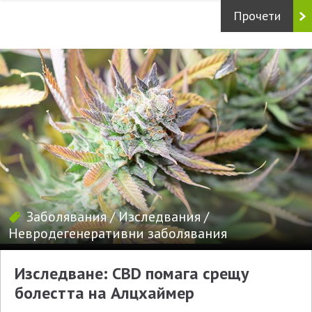
Прочети
Заболявания
/
Изследвания
/
Невродегенеративни заболявания
Изследване: CBD помага срещу
болестта на Алцхаймер