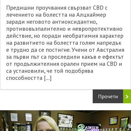
Предишни проучвания свързват CBD с
лечението на болестта на Алцхаймер
заради неговото антиоксидантно,
противовъзпалително и невропротективно
действие, но поради необратимия характер
на развитието на болестта голям напредък
е трудно да се постигне. Учени от Австралия
за първи път са проследили какъв е ефектът
от продължителния орален прием на CBD и
са установили, че той подобрява
способността […]
Прочети