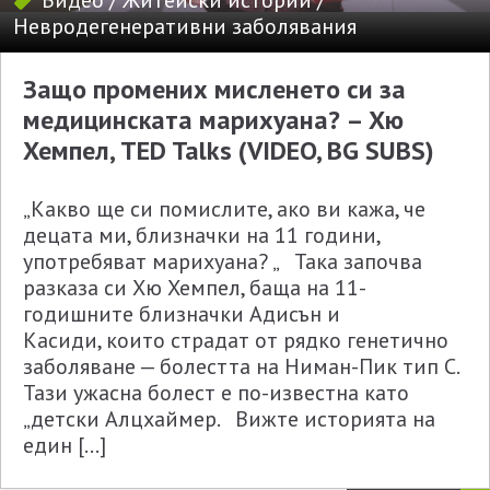
Видео
/
Житейски истории
/
Невродегенеративни заболявания
Защо промених мисленето си за
медицинската марихуана? – Хю
Хемпел, ТED Talks (VIDEO, BG SUBS)
„Какво ще си помислите, ако ви кажа, че
децата ми, близначки на 11 години,
употребяват марихуана? „ Така започва
разказа си Хю Хемпел, баща на 11-
годишните близначки Адисън и
Касиди, които страдат от рядко генетично
заболяване — болестта на Ниман-Пик тип C.
Тази ужасна болест е по-известна като
„детски Алцхаймер. Вижте историята на
един […]