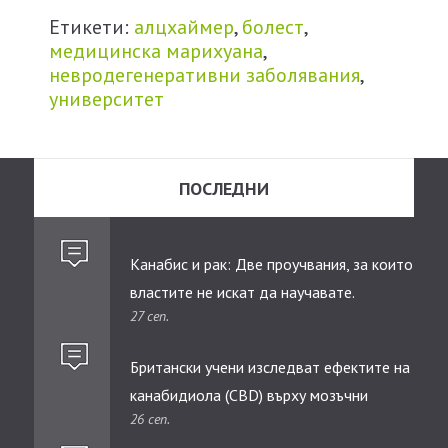
Етикети:
алцхаймер
,
болест
,
медицинска марихуана
,
невродегенеративни заболявания
,
университет
ПОСЛЕДНИ
Канабис и рак: Две проучвания, за които
властите не искат да научавате.
27 сеп.
Британски учени изследват ефектите на
канабидиолa (CBD) върху мозъчни
26 сеп.
тумори при деца