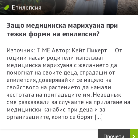
Епилепсия
Защо медицинска марихуана при
тежки форми на епилепсия?
Източник: TIME Автор: Кейт Пикерт От
години насам родители използват
медицинска марихуана с желанието да
помогнат на своите деца, страдащи от
епилепсия, доверявайки се изцяло на
свойството на растението да намали
честотата на припадъците им. Неведнъж
сме разказвали за случаите на прилагане на
медицински канабис при деца и за
организациите, които се борят […]
Прочети