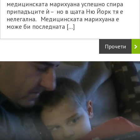
медицинската марихуана успешно спира
припадъците ѝ – но в щата Ню Йорк тя е
нелегална. Медицинската марихуана е
може би последната […]
Прочети