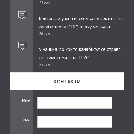
27 сеп.
Британски учени изследват ефектите на
канабидиолa (CBD) върху мозъчни
26 сеп.
тумори при деца
5 начина, по които канабисът се справя
със симптомите на ПМС
25 сеп.
КОНТАКТИ
Име
Тема