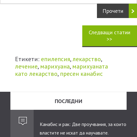
Прочети
Следващи статии
>>
Етикети:
епилепсия
,
лекарство
,
лечение
,
марихуана
,
марихуаната
като лекарство
,
пресен канабис
ПОСЛЕДНИ
Канабис и рак: Две проучвания, за които
властите не искат да научавате.