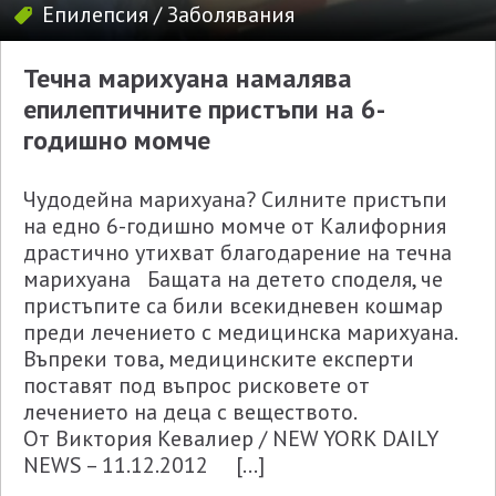
Епилепсия
/
Заболявания
Течна марихуана намалява
епилептичните пристъпи на 6-
годишно момче
Чудодейна марихуана? Силните пристъпи
на едно 6-годишно момче от Калифорния
драстично утихват благодарение на течна
марихуана Бащата на детето споделя, че
пристъпите са били всекидневен кошмар
преди лечението с медицинска марихуана.
Въпреки това, медицинските експерти
поставят под въпрос рисковете от
лечението на деца с веществото.
От Виктория Кевалиер / NEW YORK DAILY
NEWS – 11.12.2012 […]