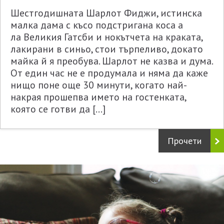
Шестгодишната Шарлот Фиджи, истинска
малка дама с късо подстригана коса а
ла Великия Гатсби и нокътчета на краката,
лакирани в синьо, стои търпеливо, докато
майка й я преобува. Шарлот не казва и дума.
От един час не е продумала и няма да каже
нищо поне още 30 минути, когато най-
накрая прошепва името на гостенката,
която се готви да […]
Прочети