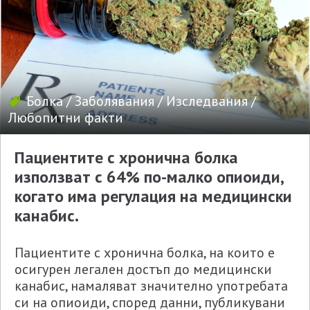
Болка
/
Заболявания
/
Изследвания
/
Любопитни факти
Пациентите с хронична болка
използват с 64% по-малко опиоиди,
когато има регулация на медицински
канабис.
Пациентите с хронична болка, на които е
осигурен легален достъп до медицински
канабис, намаляват значително употребата
си на опиоиди, според данни, публикувани