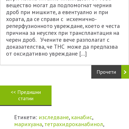
вещество могат да подпомогнат черния
дроб при мишките, а евентуално и при
хората, да се справи с исхемично-
реперфузионното увреждане, което е честа
причина за неуспех при трансплантация на
черен дроб. Учените вече разполагат с
доказателства, че THC може да предпазва
от оксидативно увреждане […]
Прочети
<<
Предишни
статии
Етикети:
изследване
,
канабис
,
марихуана
,
тетрахидроканабинол
,