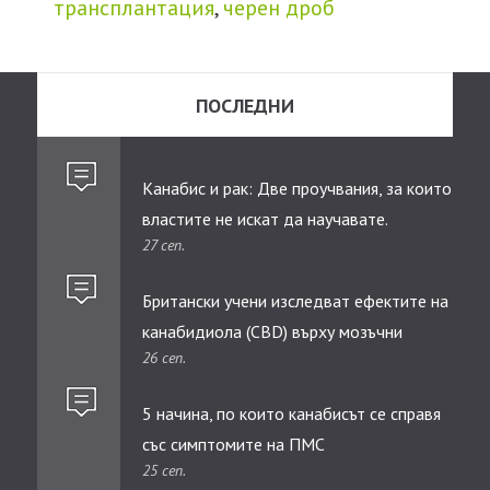
трансплантация
,
черен дроб
ПОСЛЕДНИ
Канабис и рак: Две проучвания, за които
властите не искат да научавате.
27 сеп.
Британски учени изследват ефектите на
канабидиолa (CBD) върху мозъчни
26 сеп.
тумори при деца
5 начина, по които канабисът се справя
със симптомите на ПМС
25 сеп.