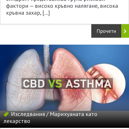
фактори — високо кръвно налягане, висока
кръвна захар, […]
Прочети
Изследвания
/
Марихуаната като
лекарство