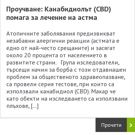
Проучване: Канабидиолът (CBD)
помага за лечение на астма
Атопичните заболявания предизвикват
незабавни алергични реакции (астмата е
едно от най-често срещаните) и засягат
около 20 процента от населението в
развитите страни. Група изследователи,
търсещи начин за борба с този отдавнашен
проблем за общественото здравеопазване,
са провели серия тестове, при които са
използвали канабидиол (CBD). Макар че
като обекти на изследването са използвани
плъхове, […]
Прочети