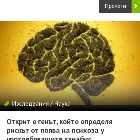
Прочети
Изследвания
/
Наука
Открит е генът, който определя
рискът от поява на психоза у
употребяващите канабис