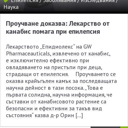
Епилепсия
/
Заболявания
/
Изследвания
/
Наука
Проучване доказва: Лекарство от
канабис помага при епилепсия
Лекарството „Епидиолекс“ на GW
Pharmaceauticals, извлечено от канабис,
е изключително ефективно при
овладяването на пристъпи при деца,
страдащи от епилепсия. Проучването се
оказва крайъгълен камък за последващата
научна дейност в тази посока. „Това е
първата солидна, научна информация, че
съставки от канабисовото растение са
безопасни и ефективни за такъв вид
състояния“ казва д-р Орин […]