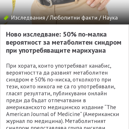
Изследвания
/
Любопитни факти
/
Наука
Ново изследване: 50% по-малка
вероятност за метаболитен синдром
при употребяващите марихуана
При хората, които употребяват канабис,
вероятността да развият метаболитен
синдром е 50% по-ниска, отколкото при
тези, които никога не са го употребявали,
гласят резултати, публикувани онлайн
преди да бъдат отпечатвани в
американското медицинско издание “The
American Journal of Medicine” (Американски
журнал по медицина). Метаболитният
синдром представлява група рискови