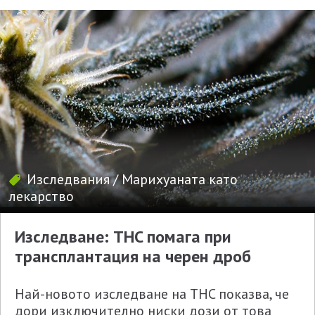
Изследвания
/
Марихуаната като
лекарство
Изследване: THC помага при
трансплантация на черен дроб
Най-новото изследване на THC показва, че
дори изключително ниски дози от това