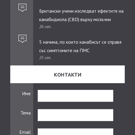
Британски учени изследват ефектите на
канабидиолa (CBD) върху мозъчни
26 сеп.
тумори при деца
5 начина, по които канабисът се справя
със симптомите на ПМС
25 сеп.
КОНТАКТИ
Име
Тема
Email