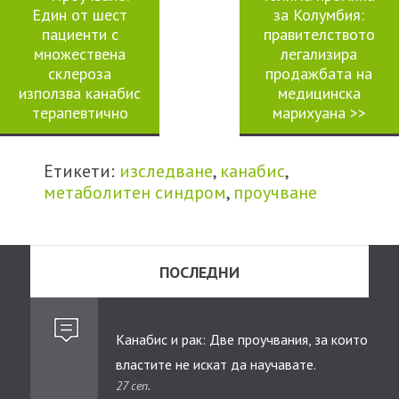
Един от шест
за Колумбия:
пациенти с
правителството
множествена
легализира
склероза
продажбата на
използва канабис
медицинска
терапевтично
марихуана
>>
Етикети:
изследване
,
канабис
,
метаболитен синдром
,
проучване
ПОСЛЕДНИ
Канабис и рак: Две проучвания, за които
властите не искат да научавате.
27 сеп.