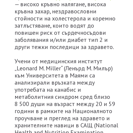
— високо кръвно налягане, висока
кръвна захар, нездравословни
стойности на холестерола и коремно
затлъстяване, които водят до
повишен риск от сърдечносъдови
заболявания и/или диабет тип 2 и
други тежки последици за здравето.
Учени от медицинския институт
„Leonard M. Miller“ (Ленърд М. Милър)
към Университета в Маями са
анализирали връзката между
употребата на канабис и
метаболитния синдром сред близо
8 500 души на възраст между 20 и 59
години в рамките на Националното
проучване и преглед на здравето и
хранителните навици в САЩ
(National
Health and Nutrition Examination