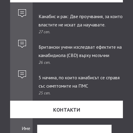
Канабис и рак: Две проучвания, за които
властите не искат да научавате.
27 сеп.
Британски учени изследват ефектите на
канабидиолa (CBD) върху мозъчни
26 сеп.
тумори при деца
5 начина, по които канабисът се справя
със симптомите на ПМС
25 сеп.
КОНТАКТИ
Име