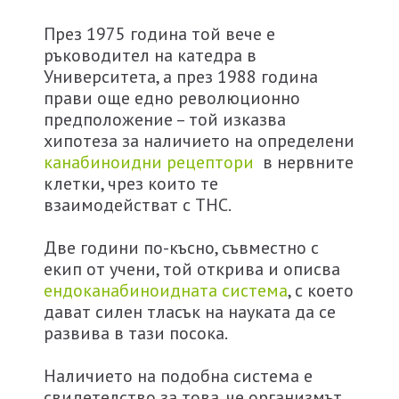
През 1975 година той вече е
ръководител на катедра в
Университета, а през 1988 година
прави още едно революционно
предположение – той изказва
хипотеза за наличието на определени
канабиноидни рецептори
в нервните
клетки, чрез които те
взаимодействат с ТНС.
Две години по-късно, съвместно с
екип от учени, той открива и описва
ендоканабиноидната система
, с което
дават силен тласък на науката да се
развива в тази посока.
Наличието на подобна система е
свидетелство за това, че организмът