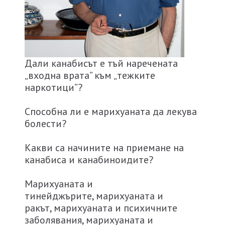
Дали канабисът е тъй наречената
„входна врата” към „тежките
наркотици”?
Способна ли е марихуаната да лекува
болести?
Какви са начините на приемане на
канабиса и канабиноидите?
Марихуаната и
тинейджърите, марихуаната и
ракът, марихуаната и психичните
заболявания, марихуаната и