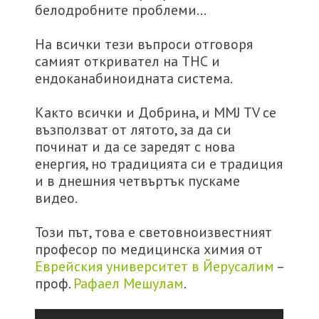
белодробните проблеми…
На всички тези въпроси отговоря
самият откривател на ТНС и
ендоканабиноидната система.
Както всички и Добрина, и MMJ TV се
възползват от лятото, за да си
починат и да се заредят с нова
енергия, но традицията си е традиция
и в днешния четвъртък пускаме
видео.
Този път, това е световноизвестният
професор по медицинска химия от
Еврейския университет в Йерусалим
–
проф.
Рафаел Мешулам
.