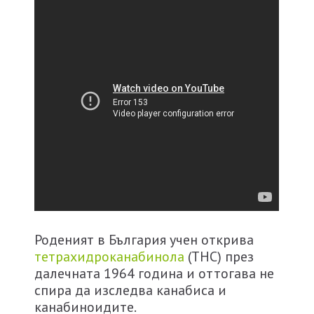
Роденият в България учен открива
тетрахидроканабинола
(ТНС) през
далечната 1964 година и оттогава не
спира да изследва канабиса и
канабиноидите.