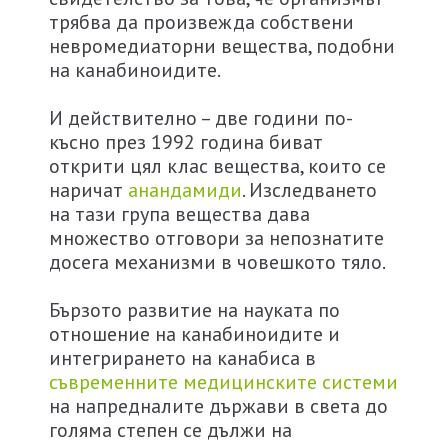
трябва да произвежда собствени
невромедиаторни вещества, подобни
на канабиноидите.
И действително – две години по-
късно през 1992 година биват
открити цял клас вещества, които се
наричат
анандамиди
. Изследването
на тази група вещества дава
множество отговори за непознатите
досега механизми в човешкото тяло.
Бързото развитие на науката по
отношение на канабиноидите и
интегрирането на канабиса в
съвременните медицинските системи
на напредналите държави в света до
голяма степен се дължи на