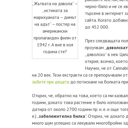
„Жътвата на дявола“ –
черно-бяло и не се х
„истината за
търсене в интернет за
марихуаната – димът
сайта. Когато добави
на адът“ – постер на
до 452 000.
американски
пропаганден филм от
През следващата пол
1942 г. А вие в коя
проучвам „
дяволскат
година сте?
„дяволско” в нея. Ця
открия; всичко, коет
Научих, че от Cannabi
на 20 век. Тези екстракти са се препоръчвали о
зъбите при децата
до потискане на болката при
Открих, че, обратно на това, което са ми казва
години, докато това растение е било използван
датира от около 2700 години пр. н. е. и още тог
е.) „
забележителна билка
”. Открих, че докато
много шум успешно са лекували многобройни зд