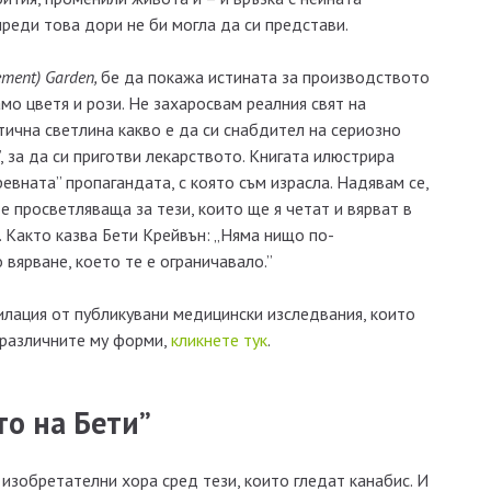
преди това дори не би могла да си представи.
sement) Garden
,
бе да покажа истината за производството
мо цветя и рози. Не захаросвам реалния свят на
тична светлина какво е да си снабдител на сериозно
, за да си приготви лекарството. Книгата илюстрира
евната” пропагандата, с която съм израсла. Надявам се,
 е просветляваща за тези, които ще я четат и вярват в
. Както казва Бети Крейвън: „Няма нищо по-
вярване, което те е ограничавало.”
илация от публикувани медицински изследвания, които
 различните му форми,
кликнете тук
.
то на Бети”
 изобретателни хора сред тези, които гледат канабис. И