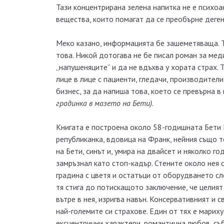
Тази концентрирана зелена напитка не е психоа
вещества, които помагат да се преобърне деге
Меко казано, информацията бе зашеметяваща. То
това. Никой дотогава не бе писал роман за мед
„напушеняците” и да не вдъхва у хората страх.
лице в лице с пациенти, гледачи, производители
бизнес, за да напиша това, което се превърна в
градинка в мазето на Бети)
.
Книгата е построена около 58-годишната Бети 
републиканка, вдовица на Франк, нейния също 
на Бети, синът и, умира на двайсет и няколко г
замръзнал като стоп-кадър. Стените около нея 
градина с цветя и остатъци от оборудването сл
тя стига до потискащото заключение, че целият
вътре в нея, изригва навън. Консервативният и с
най-големите си страхове. Един от тях е марихуа
ексцентрични характери, романтична любов, съб