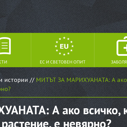
КТИ
ЕС И СВЕТОВЕН ОПИТ
ЗАБОЛ
и истории
//
МИТЪТ ЗА МАРИХУАНАТА: А ако в
рно?
АНАТА: А ако всичко, к
 растение, е невярно?