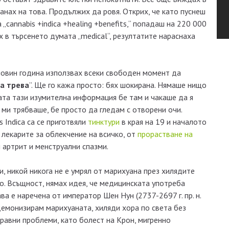
ванах на това. Продължих да ровя. Открих, че като пуснеш
 „cannabis +indica +healing +benefits,“ попадаш на 220 000
х в търсенето думата „medical“, резултатите нараснаха
овин година използвах всеки свободен момент да
а трева
”. Ще го кажа просто: бях шокирана. Нямаше нищо
лата тази изумителна информация бе там и чакаше да я
о ми трябваше, бе просто да гледам с отворени очи.
s Indica са се приготвяли
тинктури
в края на 19 и началото
т лекарите за облекчение на всичко, от
прорастване на
 артрит и менструални спазми.
ли, никой никога не е умрял от марихуана през хилядите
о. Всъщност, нямах идея, че медицинската употреба
ава е наречена от император Шен Нун (2737-2697 г. пр. н.
 демонизирам марихуаната, хиляди хора по света без
равни проблеми, като болест на Крон, мигренно