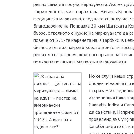
реших сама да проуча марихуаната. Ако не друго
загрижеността ми е оправдана. Живея в Колора
медицинска марихуана, след като си получил „че
Благодарение на Поправка 20 към Щатската Кон
бързо, отколкото е нужно на марихуаната да се
повече от 375-те кафенета на „Старбъкс” в цели
бизнес и гледах накриво хората, които ги посещ
реших да се разровя около оспорвано растение
подкрепи позицията ми против марихуаната.
Но се случи нещо стр
опоненти наричат „
з
откривам изследвания
изследвания бяха пог
Cannabis Indica и Can
да са истина. Наприм
проведено във Virgin
канабиноидите от ка
раковите клетки, кат