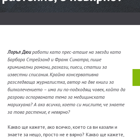
Лоръл Дюи
работи като прес-аташе на звезди като
Барбара Стрейзанд и Франк Синатра, пише
криминални романи, разкази, пиеси, статии за
известни списания. Крайно консервативна
разследваща журналистка, автор на две книги за
билколечението – има ли по-подходящ човек, който да
разрови оспорваната тема за медицинската
марихуана? А ако всичко, което си мислите, че знаете
за това растение, е невярно?
Какво ще кажете, ако всичко, което са ви казали и
знаете за нещо, просто не е вярно? Какво ще кажете,