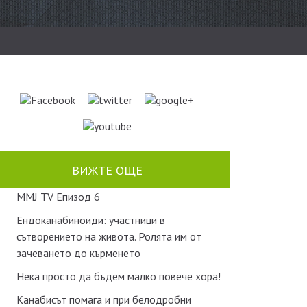
ВИЖТЕ ОЩЕ
MMJ TV Епизод 6
Ендоканабиноиди: участници в
сътворението на живота. Ролята им от
зачеването до кърменето
Нека просто да бъдем малко повече хора!
Канабисът помага и при белодробни