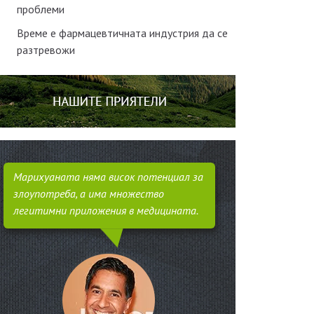
проблеми
Време е фармацевтичната индустрия да се
разтревожи
Марихуаната няма висок потенциал за
злоупотреба, а има множество
легитимни приложения в медицината.