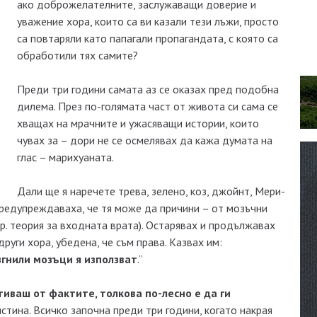
ако доброжелателните, заслужаващи доверие и
уважение хора, които са ви казали тези лъжи, просто
са повтаряли като папагали пропагандата, с която са
обработили тях самите?
Преди три години самата аз се оказах пред подобна
дилема. През по-голямата част от живота си сама се
хващах на мрачните и ужасяващи истории, които
чувах за – дори не се осмелявах да кажа думата на
глас – марихуаната.
Дали ще я наречете трева, зелено, коз, джойнт, Мери-
предупреждаваха, че тя може да причини – от мозъчни
ар. теория за входната врата). Остарявах и продължавах
уги хора, убедена, че съм права. Казвах им:
згнили мозъци я използват
.”
тиваш от фактите, толкова по-лесно е да ги
 истина. Всичко започна преди три години, когато накрая