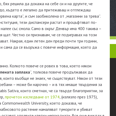
, бях решила да докажа на себе си и на другите, че
до, където е легално да притежаваш и отглеждаш
рвена карта”, и съм заобиколена от „магазини за трева”.
ституция, тези диспансери растат и процъфтяват по-
 налее със смола. Само в окръг Денвър има 400 такива –
я щат. Честно си признавам, че се подигравах на този
ават. Накрая, един летен ден преди почти три години,
 и сама да се въоръжа с повече информация, която да
анно. Колкото повече се ровех в това, което някои
елената заплаха
”, толкова повече продължавах да
, които въобще не знаех, че съществуват. Някои от тези
ребани – може би нарочно – и в тях имаше твърдения за
nabis Sativa, които сметнах, че са твърде благоприятни, за
ер,
прочетох изследване от 1974
, (излязло през 1975),
ia Commonwealth University, което доказва, че
набисовото растение намаляват туморите и убиват
о оставят здравите клетки непокътнати. Все още виждах в