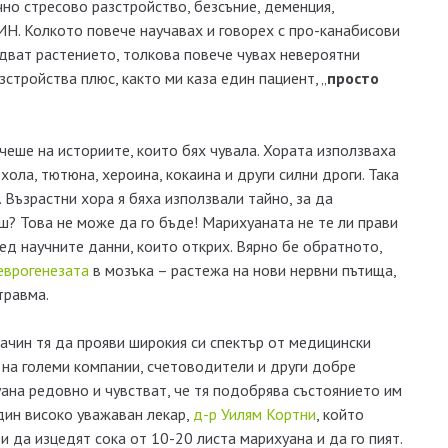
но стресово разстройство, безсъние, деменция,
ИН. Колкото повече научавах и говорех с про-канабисови
ледват растението, толкова повече чувах невероятни
стройства плюс, както ми каза един пациент, „
просто
чеше на историите, които бях чувала. Хората използваха
охола, тютюна, хероина, кокаина и други силни дроги. Така
. Възрастни хора я бяха използвали тайно, за да
аш? Това не може да го бъде! Марихуаната не те ли прави
ред научните данни, които открих. Вярно бе обратното,
еврогенезата
в мозъка – растежа на нови нервни пътища,
травма.
ачин тя да прояви широкия си спектър от медицински
и на големи компании, счетоводители и други добре
на редовно и чувстват, че тя подобрява състоянието им
дин високо уважаван лекар,
д-р Уилям Кортни
, който
и да изцедят сока от 10-20 листа марихуана и да го пият.