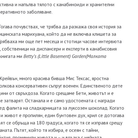
ктивна и напълва тялото с канабиноиди и хранителни
неративното заболяване.
гава почувствах, че трябва да разкажа своя история за
ицинската марихуана, който да не включва клишета за
 Трябваха ми още пет месеца и стотици часове интервюта
, собственици на диспансери и експерти в канабисовия
 книгата ми
Betty’s (Little Basement) Garden
(Малката
Крейвън, много красива бивша Мис Тексас, яростна
толкова консервативен съпруг военен. Единственото дете
одини от свръхдоза. Когато срещаме Бети, животът и е
се затварят. Останала и е само удостоената с награди
ед фалита на сладкарницата за луксозен шоколад. Когато
 и живот е пропилян, един бунтовен дух, крил се дотогава
вят се обръща на 180 градуса, когато тя се изправя срещу
ната. Пътят, който тя избира, е осеян с тайни,
ития, променили живота и – и връзка с нейната