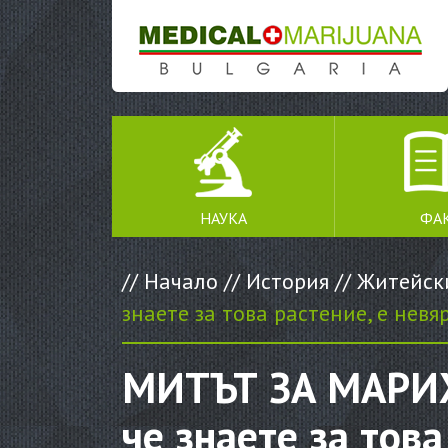
SKIP TO CONTENT
НАУКА
ФА
//
Начало
//
История
//
Житейск
знаете за това растение, е невя
МИТЪТ ЗА МАРИХУ
че знаете за това