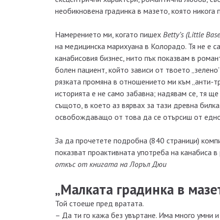
необикновена градинка в мазето, която никога 
Намерението ми, когато пишех
Betty’s (Little Ba
на медицинска марихуана в Колорадо. Тя не е са
канабисовия бизнес, нито пък показвам в роман
болен пациент, който зависи от твоето „зелено”
рязката промяна в отношението ми към „анти-тр
историята е не само забавна; надявам се, тя ще
същото, в което аз вярвах за тази древна билка
освобождаващо от това да се отърсиш от едно 
За да прочетете подробна (840 страници) комп
показват проактивната употреба на канабиса в
откъс от книгата на Лоръл Дюи
„Малката градинка в мазе
Той стоеше пред вратата.
– Да ти го кажа без увъртане. Има много умни и