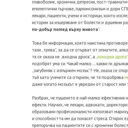
главоболие, хронична депресия, пост-травматич
епилептични гърчове, паркинсонизъм и дори СП
лекари, пациенти, учени и историци, които изс
истории за изцеряване от болести и душевни раз
по-добър поглед върху живота
”.
Това бе информация, която наистина противоре
тази „трева”, за да се отърват от опиатите, алк
тя се оказа не „входна дрога”, а
„изходна дрога”
подобрят ума си. Чакай малко … какви ги дрънк
„загубеняк с изпържен мозък”? Не, оказа се спо
тъй като учените са открили, че тя подобрява
н
даже когато мозъкът е увреден от старост или 
Разбрах, че пушенето е най-малко ефективния н
ефекти. Научих, че лекари, адвокати, директор
образовани професионалисти използват марихуа
и способността им да понасят стреса. Открих е
препоръчва на пациентите си с хронични болест