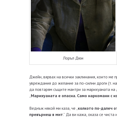
Лоръл Дюи
Джейн, вярвах на всички заклинания, които ме 
увреждания до желание за по-силни дроги (т. н
да повтарям същите мантри за марихуаната на др
„
Марихуаната е опасна. Само наркомани с и
Веднъж някой ми каза, че „
колкото по-далеч о
превърнеш в мит
.” Да ви кажа, оказа се чиста