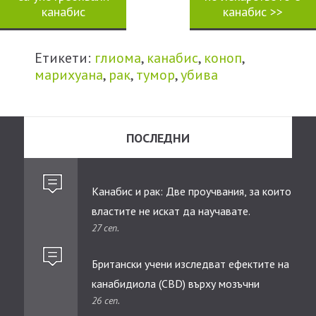
канабис
канабис
>>
Етикети:
глиома
,
канабис
,
коноп
,
марихуана
,
рак
,
тумор
,
убива
ПОСЛЕДНИ
Канабис и рак: Две проучвания, за които
властите не искат да научавате.
27 сеп.
Британски учени изследват ефектите на
канабидиолa (CBD) върху мозъчни
26 сеп.
тумори при деца