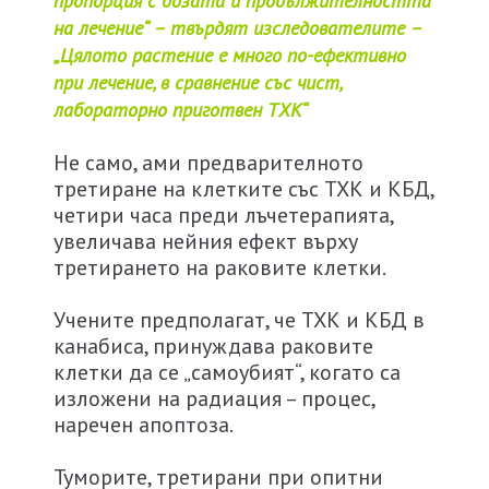
пропорция с дозата и продължителността
на лечение“ – твърдят изследователите –
„Цялото растение е много по-ефективно
при лечение, в сравнение със чист,
лабораторно приготвен ТХК“
Не само, ами предварителното
третиране на клетките със ТХК и КБД,
четири часа преди лъчетерапията,
увеличава нейния ефект върху
третирането на раковите клетки.
Учените предполагат, че ТХК и КБД в
канабиса, принуждава раковите
клетки да се „самоубият“, когато са
изложени на радиация – процес,
наречен апоптоза.
Туморите, третирани при опитни