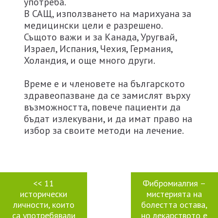
употреба.
В САЩ, използването на марихуана за
медицински цели е разрешено.
Същото важи и за Канада, Уругвай,
Израел, Испания, Чехия, Германия,
Холандия, и още много други.
Време е и членовете на българското
здравеопазване да се замислят върху
възможността, повече пациенти да
бъдат излекувани, и да имат право на
избор за своите методи на лечение.
<<
11
Фибромиалгия –
исторически
мистерията на
личности, които
болестта остава,
са употребявали
но лекарството е