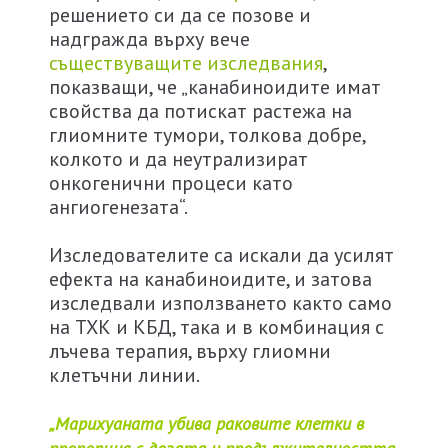
решението си да се позове и
надгражда върху вече
съществуващите изследвания
,
показващи, че „канабиноидите имат
свойства да потискат растежа на
глиомните тумори, толкова добре,
колкото и да неутрализират
онкогенични процеси като
ангиогенезата“.
Изследователите са искали да усилят
ефекта на канабиноидите, и затова
изследвали използването както само
на ТХК и КБД, така и в комбинация с
лъчева терапия, върху глиомни
клетъчни линии.
„Марихуаната убива раковите клетки в