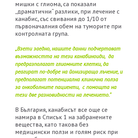
мишки с глиома, са показали
„драматични“ разлики, при лечение с
канабис, със свивания до 1/10 от
първоначалния обем на туморите при
контролната група.
„Взети заедно, нашите данни подчертават
възможността на тези канабиноиди, да
предразполагат глиомните клетки, да
реагират по-добре на йонизиращо лъчение, и
предполагат потенциална клинична полза
за онкоболните пациенти, с помощта на
тези две разновидности на лечението.“
В България, канабисът все още се
намира в Списък 1 на забранените
вещества, като такова без
медицински ползи и голям риск при