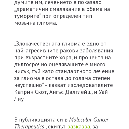
думите им, лечението е показало
„драматични смалявания в обема на
туморите“ при определен тип
мозъчна глиома.
„Злокачествената глиома е едно от
най-агресивните ракови заболявания
при възрастните хора, и процента на
дългосрочно оцеляващите е много
нисък, тъй като стандартното лечение
за глиома е остава до голяма степен
неуспешно“ – казват изследователите
Катрин Скот, Ангъс Далглейш, и Уай
Лиу
В публикацията си в
Molecular Cancer
Therapeutics
, екипът
разказва
, за