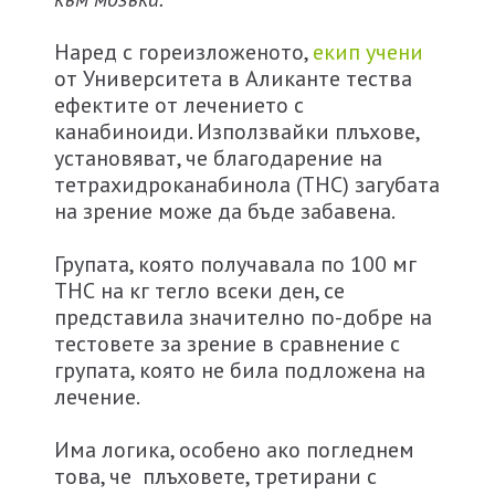
Наред с гореизложеното,
екип учени
от Университета в Аликанте тества
ефектите от лечението с
канабиноиди. Използвайки плъхове,
установяват, че благодарение на
тетрахидроканабинола (THC) загубата
на зрение може да бъде забавена.
Групата, която получавала по 100 мг
ТНС на кг тегло всеки ден, се
представила значително по-добре на
тестовете за зрение в сравнение с
групата, която не била подложена на
лечение.
Има логика, особено ако погледнем
това, че плъховете, третирани с