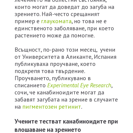
които могат да доведат до загуба на
зрението. Най-често срещаният
пример e
глаукомата
, но това не е
единственото заболяване, при което
растението може да помогне.
Всъщност, по-рано този месец, учени
от Университета в Аликанте, Испания
публикуваха проучване, което
подкрепя това твърдение.
Проучването, публикувано в
списанието
Experimental
Eye
Research
,
сочи, че канабиноидите могат да
забавят загубата на зрение в случаите
на
пигментозен ретинит
.
Учените тестват канабиноидите при
влошаване на зрението