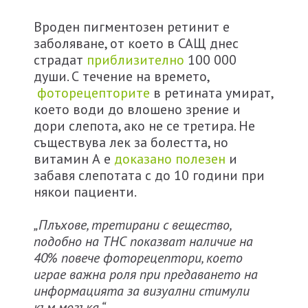
Вроден пигментозен ретинит е
заболяване, от което в САЩ днес
страдат
приблизително
100 000
души. С течение на времето,
фоторецепторите
в ретината умират,
което води до влошено зрение и
дори слепота, ако не се третира. Не
съществува лек за болестта, но
витамин А е
доказано полезен
и
забавя слепотата с до 10 години при
някои пациенти.
„Плъхове, третирани с вещество,
подобно на ТНС показват наличие на
40% повече фоторецептори, което
играе важна роля при предаването на
информацията за визуални стимули
към мозъка.“