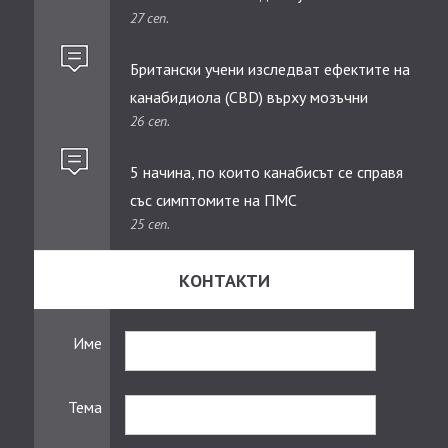
27 сеп.
Британски учени изследват ефектите на
канабидиолa (CBD) върху мозъчни
26 сеп.
тумори при деца
5 начина, по които канабисът се справя
със симптомите на ПМС
25 сеп.
КОНТАКТИ
Име
Тема