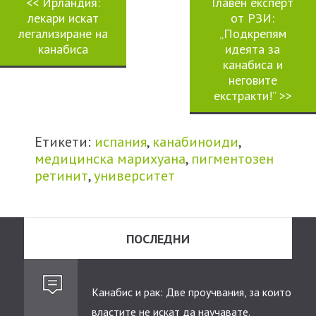
<<
Ирландия:
Главен експерт
лекари искат
от РЗИ:
легализиране на
„Подкрепям
канабиса
идеята за
канабиса и
неговите
екстракти!”
>>
Етикети:
испания
,
канабиноиди
,
медицинска марихуана
,
пигментозен
ретинит
,
университет
ПОСЛЕДНИ
Канабис и рак: Две проучвания, за които
властите не искат да научавате.