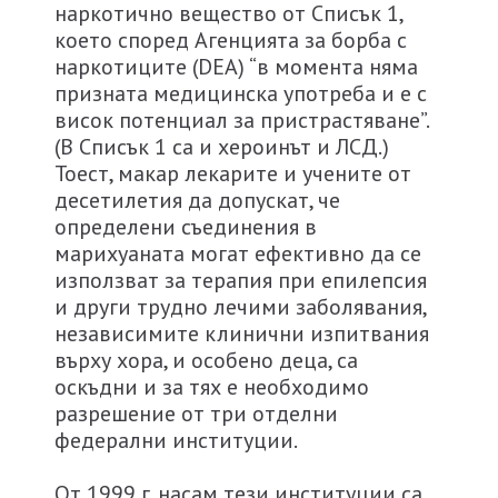
наркотично вещество от Списък 1,
което според Агенцията за борба с
наркотиците (DЕА) “в момента няма
призната медицинска употреба и е с
висок потенциал за пристрастяване”.
(В Списък 1 са и хероинът и ЛСД.)
Тоест, макар лекарите и учените от
десетилетия да допускат, че
определени съединения в
марихуаната могат ефективно да се
използват за терапия при епилепсия
и други трудно лечими заболявания,
независимите клинични изпитвания
върху хора, и особено деца, са
оскъдни и за тях е необходимо
разрешение от три отделни
федерални институции.
От 1999 г. насам тези институции са