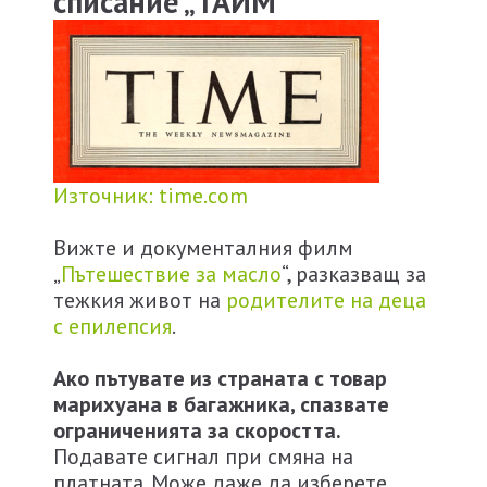
списание „ТАЙМ“
Източник: time.com
Вижте и документалния филм
„
Пътешествие за масло
“, разказващ за
тежкия живот на
родителите на деца
с епилепсия
.
Ако пътувате из страната с товар
марихуана в багажника, спазвате
ограниченията за скоростта.
Подавате сигнал при смяна на
платната. Може даже да изберете