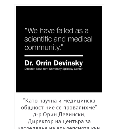
”Като научна и медицинска
общност ние се провалихме”
д-р Орин Девински,
Директор на центъра за
изследване на епилепсията към