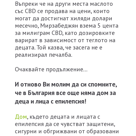
Въпреки че на други места маслото
със CBD се продава на цени, които
могат да достигнат хиляди долари
месечно, Мирзабеджян взема 5 цента
за милиграм CBD, като дозировките
варират в зависимост от теглото на
децата. Той казва, че засега не е
реализирал печалба.
Очаквайте продължение…
И отново Ви молим да си спомните,
че в България все още няма дом за
деца и лица с епилепсия!
Дом
, където децата и лицата с
епилепсия да се чувстват защитени,
сигурни и обгрижвани от образовани