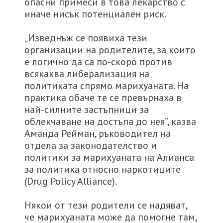
опасни примеси в това лекарство с
иначе нисък потенциален риск.
„Изведнъж се появиха тези
организации на родителите, за които
е логично да са по-скоро против
всякаква либерализация на
политиката спрямо марихуаната. На
практика обаче те се превърнаха в
най-силните застъпници за
облекчаване на достъпа до нея”, казва
Аманда Рейман, ръководител на
отдела за законодателство и
политики за марихуаната на Алианса
за политика относно наркотиците
(Drug Policy Alliance).
Някои от тези родители се надяват,
че марихуаната може да помогне там,