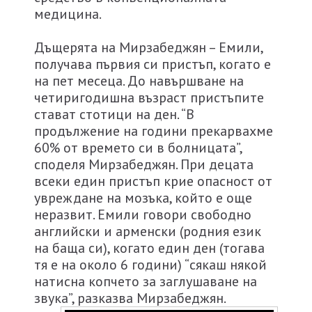
медицина.
Дъщерята на Мирзабеджян – Емили,
получава първия си пристъп, когато е
на пет месеца. До навършване на
четиригодишна възраст пристъпите
стават стотици на ден. “В
продължение на години прекарвахме
60% от времето си в болницата”,
споделя Мирзабеджян. При децата
всеки един пристъп крие опасност от
увреждане на мозъка, който е още
неразвит. Емили говори свободно
английски и арменски (родния език
на баща си), когато един ден (тогава
тя е на около 6 години) “сякаш някой
натисна копчето за заглушаване на
звука”, разказва Мирзабеджян.