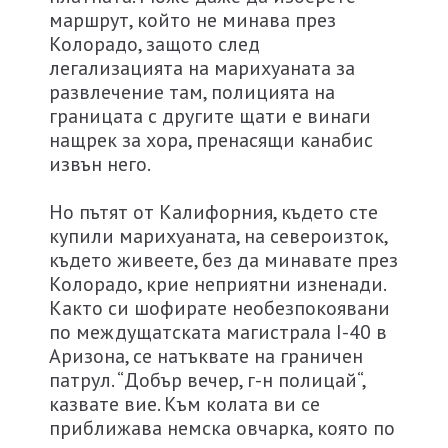
маршрут, който не минава през
Колорадо, защото след
легализацията на марихуаната за
развлечение там, полицията на
границата с другите щати е винаги
нащрек за хора, пренасящи канабис
извън него.
Но пътят от Калифорния, където сте
купили марихуаната, на североизток,
където живеете, без да минавате през
Колорадо, крие неприятни изненади.
Както си шофирате необезпокоявани
по междущатската магистрала I-40 в
Аризона, се натъквате на граничен
патрул. “Добър вечер, г-н полицай“,
казвате вие. Към колата ви се
приближава немска овчарка, която по