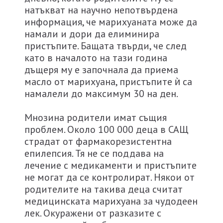
натъкват на научно непотвърдена
информация, че марихуаната може да
намали и дори да елиминира
пристъпите. Бащата твърди, че след
като в началото на тази година
дъщеря му е започнала да приема
масло от марихуана, пристъпите ѝ са
намалели до максимум 30 на ден.
Мнозина родители имат същия
проблем. Около 100 000 деца в САЩ
страдат от фармакорезистентна
епилепсия. Тя не се поддава на
лечение с медикаменти и пристъпите
не могат да се контролират. Някои от
родителите на такива деца считат
медицинската марихуана за чудодеен
лек. Окуражени от разказите с