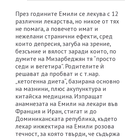
През годините Емили се лекува с 12
различни лекарства, но никое от тях
не помага, а повечето имат и
нежелани странични ефекти, сред
които депресия, загуба на зрение,
безсъние и вялост заради които, по
думите на Мизарбеджян тя “просто
седи и вегетира”. Родителите ѝ
решават да пробват и с т.нар.
„кетогенна диета“, базирана основно
на мазнини, плюс акупунктура и
китайска медицина. Изпращат
анамнезата на Емили на лекари във
Франция и Иран, стигат и до
Доминиканската република, където
лекар инжектира на Емили розова
течност, за която твърди, че съдържа