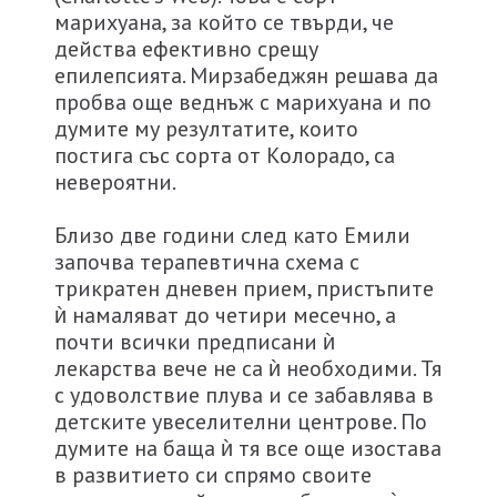
марихуана, за който се твърди, че
действа ефективно срещу
епилепсията. Мирзабеджян решава да
пробва още веднъж с марихуана и по
думите му резултатите, които
постига със сорта от Колорадо, са
невероятни.
Близо две години след като Емили
започва терапевтична схема с
трикратен дневен прием, пристъпите
ѝ намаляват до четири месечно, а
почти всички предписани ѝ
лекарства вече не са ѝ необходими. Тя
с удоволствие плува и се забавлява в
детските увеселителни центрове. По
думите на баща ѝ тя все още изостава
в развитието си спрямо своите