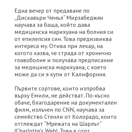
Една вечер от предаване по
„Дискавъри Ченъл“ Мирзабеджян
научава за баща, който дава
медицинска марихуана на болния си
от епилепсия син. Това предизвиква
интереса му. Отива при лекар, на
когото казва, че страда от хронично
главоболие и получава предписание
за медицинска марихуана, с което
може да си я купи от Калифорния.
Първите сортове, които изпробва
върху Емили, не действат. По-късно
обаче, благодарение на документален
филм, излъчен по CNN, научава за
семейство Стенли от Колорадо, които
отглеждат “Мрежата на Шарлът“
(Charlotte’s Web). Това е сорт