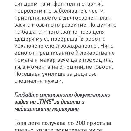
синдром на инфантилни спазми“,
неврологично заболяване с чести
пристъпи, което в дългосрочен план
засяга мозъчното развитие. По думите
на бащата многократно през деня
дъщеря му се превръща “в робот с
изключено електрозахранване“. Нито
едно от предписаните ѝ лекарства не
помага и макар вече да е проходила,
тя, в момента на 3 години, не говори.
Посещава училище за деца със
специални нужди.
Гледайте специалното документално
видео на
„
TIME
“ за децата и
медицинската марихуана
Това дете получава до 200 пристъпа
дневно, когато родителите му се