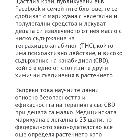
щастлив край, публикувани във
Facebook и семейните блогове, те се
сдобиват с марихуана с нелегални и
полулегални средства и лекуват
децата си извлеченото от нея масло с
ниско съдържание на
тетрахидроканабинол (THC), който
има психоактивно действие, и високо
съдържание на канабидиол (CBD),
който е едно от стотиците други
химични съединения в растението.
Въпреки това научните данни
относно безопасността и
ефикасността на терапията със CBD
при децата са малко. Медицинската
марихуана е легална в 23 щати, но
федералното законодателство все
още определя растението като