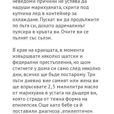
неведоми причини не успява да
надуши марихуаната, скрита под
купчина лед в контейнер за
охлаждане. Пускат ви да продължите
по пътя си, докато адреналинът
пулсира в кръвта ви. Очите ви се
пълнят със сълзи.
В края на краищата, в момента
извършвате няколко щатски и
федерални престъпления, но щом
стигнете у дома си само след няколко
дни, всичко ще бъде постарому. Три
пъти дневно вие самият или жена ви
ще впръсквате 2, 5 милилитра масло
от марихуана в устата на дъщеря ви,
която страда от тежка форма на
епилепсия. Още като бебе са ѝ
поставили диагноза „епилептичен