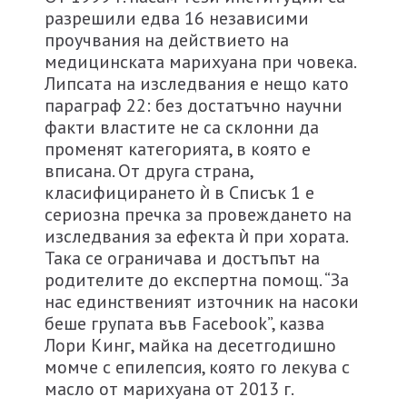
разрешили едва 16 независими
проучвания на действието на
медицинската марихуана при човека.
Липсата на изследвания е нещо като
параграф 22: без достатъчно научни
факти властите не са склонни да
променят категорията, в която е
вписана. От друга страна,
класифицирането ѝ в Списък 1 е
сериозна пречка за провеждането на
изследвания за ефекта ѝ при хората.
Така се ограничава и достъпът на
родителите до експертна помощ. “За
нас единственият източник на насоки
беше групата във Facebook”, казва
Лори Кинг, майка на десетгодишно
момче с епилепсия, която го лекува с
масло от марихуана от 2013 г.