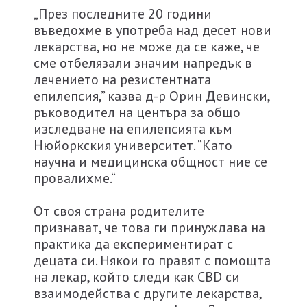
„През последните 20 години
въведохме в употреба над десет нови
лекарства, но не може да се каже, че
сме отбелязали значим напредък в
лечението на резистентната
епилепсия,” казва д-р Орин Девински,
ръководител на центъра за общо
изследване на епилепсията към
Нюйоркския университет. “Като
научна и медицинска общност ние се
провалихме.“
От своя страна родителите
признават, че това ги принуждава на
практика да експериментират с
децата си. Някои го правят с помощта
на лекар, който следи как CBD си
взаимодейства с другите лекарства,