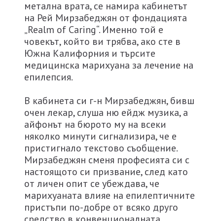
метална врата, се намира кабинетът
на Рей Мирзабеджян от фондацията
„Realm of Caring“. Именно той е
човекът, който ви трябва, ако сте в
Южна Калифорния и търсите
медицинска марихуана за лечение на
епилепсия.
В кабинета си г-н Мирзабеджян, бивш
очен лекар, слуша ню ейдж музика, а
айфонът на бюрото му на всеки
няколко минути сигнализира, че е
пристигнало текстово съобщение.
Мирзабеджян сменя професията си с
настоящото си призвание, след като
от личен опит се убеждава, че
марихуаната влияе на епилептичните
пристъпи по-добре от всяко друго
средство в конвенционалната