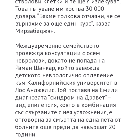
стволови клетки и те ще я излекуват.
Това пътуване им коства 30 000
долара. “Бяхме толкова отчаяни, че се
върнахме за още един курс”, казва
Мирзабеджян.
Междувременно семейството
провежда консултации с осем
невролози, докато не попада на
Раман Шанкар, който завежда
детското неврологично отделение
към Калифорнийския университет в
Лос Анджелис. Той поставя на Емили
диагнозата “синдром на Дравет” –
вид епилепсия, която в комбинация
със свързаните с нея усложнения, е
отговорна за смъртта на една пета от
болните още преди да навършат 20
години.