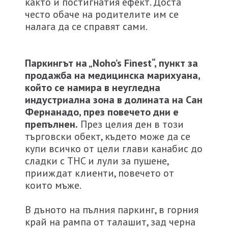
както и постигнатия eфект. Доста
често обаче на родителите им се
налага да се справят сами.
Паркингът на „
Noho’s Finest
“
,
пункт за
продажба на медицинска марихуана,
който се намира в неугледна
индустриална зона в долината на Сан
Фернанадо, през повечето дни е
препълнен
.
През целия ден в този
търговски обект, където може да се
купи всичко от цели глави канабис до
сладки с THC и лули за пушене,
прииждат клиенти, повечето от
които мъже.
В дъното на пълния паркинг, в горния
край на рампа от талашит, зад черна