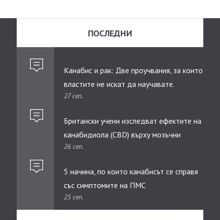
ПОСЛЕДНИ
Канабис и рак: Две проучвания, за които
властите не искат да научавате.
27 сеп.
Британски учени изследват ефектите на
канабидиолa (CBD) върху мозъчни
26 сеп.
тумори при деца
5 начина, по които канабисът се справя
със симптомите на ПМС
25 сеп.