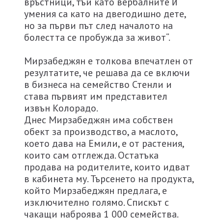
връстници, тъй като вербалните ѝ
умения са като на двегодишно дете,
но за първи път след началото на
болестта се пробужда за живот“.
Мирзабеджян е толкова впечатлен от
резултатите, че решава да се включи
в бизнеса на семейство Стенли и
става първият им представител
извън Колорадо.
Днес Мирзабеджян има собствен
обект за производство, а маслото,
което дава на Емили, е от растения,
които сам отглежда. Остатъка
продава на родителите, които идват
в кабинета му. Търсенето на продукта,
който Мирзабеджян предлага, е
изключително голямо. Спискът с
чакащи наброява 1 000 семейства.