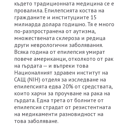
където традиционната медицина се е
провалила. Епилепсията коства на
гражданите и институциите 15
милиарда долара годишно. Тя е много
по-разпространена от аутизма,
множествената склероза и редица
други неврологични заболявания.
Всяка година от епилепсия умират
повече американци, отколкото от рак
на гърдата — и въпреки това
Националният здравен институт на
САЩ (NIH) отделя за изследване на
епилепсията едва 20% от средствата,
които харчи за проучване на рака на
гърдата. Една трета от болните от
епилепсия страдат от резистентната
на медикаменти разновидност на
това заболяване.