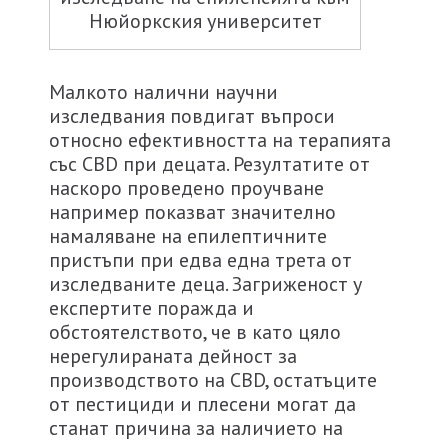
Нюйоркския университет
Малкото налични научни
изследвания повдигат въпроси
относно ефективността на терапията
със CBD при децата. Резултатите от
наскоро проведено проучване
например показват значително
намаляване на епилептичните
пристъпи при едва една трета от
изследваните деца. Загриженост у
експертите поражда и
обстоятелството, че в като цяло
нерегулираната дейност за
производството на CBD, остатъците
от пестициди и плесени могат да
станат причина за наличието на