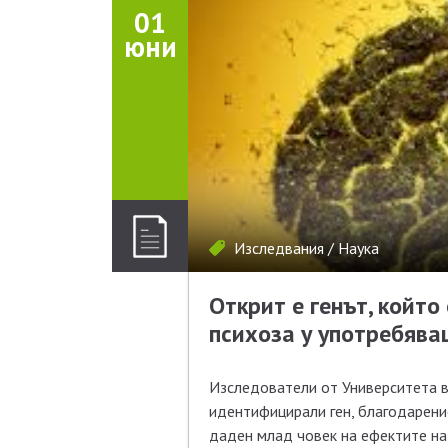
01
юни
Изследвания
/
Наука
Открит е генът, който
психоза у употребява
Изследователи от Университета в Е
идентифицирали ген, благодарени
даден млад човек на ефектите на 