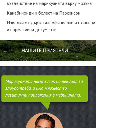
въздействие на марихуаната върху мозъка
Канабиноиди и болест на Паркинсон
Извадки от държавни официални източници
и нормативни документи
Марихуаната няма висок потенциал за
злоупотреба, а има множество
легитимни приложения в медицината.