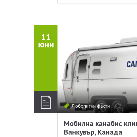
11
юни
Любопитни факти
Мобилна канабис кли
Ванкувър, Канада