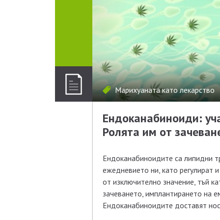
Марихуаната като лекарство
Ендоканабиноиди: уча
Ролята им от зачеван
Ендоканабиноидите са липидни тр
ежедневието ни, като регулират и
от изключително значение, тъй ка
зачеването, имплантирането на е
Ендоканабиноидите доставят нос