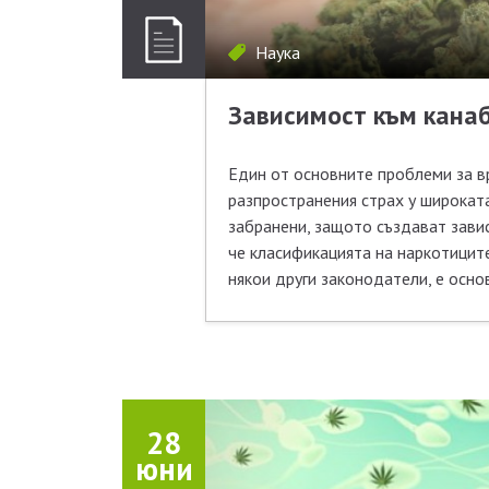
Наука
Зависимост към канаб
Един от основните проблеми за в
разпространения страх у широката 
забранени, защото създават зави
че класификацията на наркотицит
някои други законодатели, е осно
28
юни