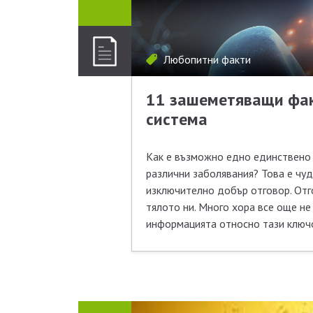
Любопитни факти
11 зашеметяващи фак
система
Как е възможно едно единствено 
различни заболявания? Това е чуд
изключително добър отговор. Отг
тялото ни. Много хора все още не
информацията относно тази ключов