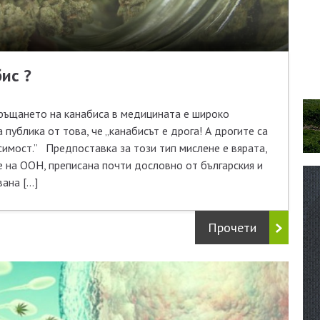
ис ?
ръщането на канабиса в медицината е широко
публика от това, че „канабисът е дрога! А дрогите са
симост.” Предпоставка за този тип мислене е вярата,
е на ООН, преписана почти дословно от българския и
вана […]
Прочети