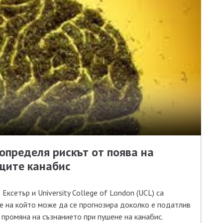
 определя рискът от поява на
щите канабис
ксетър и University College of London (UCL) са
е на който може да се прогнозира доколко е податлив
промяна на съзнанието при пушене на канабис.