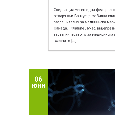
Следващия месец една федерално
отваря във Ванкувър мобилна кли
разрешително за медицинска мар
Канада. Филипе Лукас, вицепрези
застъпничеството за медицинска ма
големите […]
06
юни