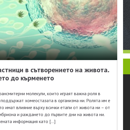
стници в сътворението на живота.
ето до кърменето
ансмитерни молекули, които играят важна роля в
 поддържат хомеостазата в организма ни. Ролята им е
то имат влияние върху всички етапи от живота ни – от
мбриона и раждането до първите дни на живота ни.
ената информация като […]