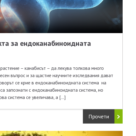
та за ендоканабиноидната
растение – канабисът – да лекува толкова много
есен въпрос и за щастие научните изследвания дават
оворът се крие в ендоканабиноидната система на
 са запознати с ендоканабиноидната система, но
а система се увеличава, а […]
Прочети