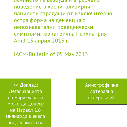
поведение в хоспитализирни
пациенти страдащи от изключително
остра форма на деменция с
непознавателни поведенчески
симптоми. Гериатрична Психиатрия
Am J. 15 април 2013 г.
IACM-Bulletin of 05 May 2013
<<
Доклад:
Амиотрофична
Легализацията
латерална
на марихуаната
склероза
>>
може да донесе
на Израел 1.6
милиарда шекела
под формата на