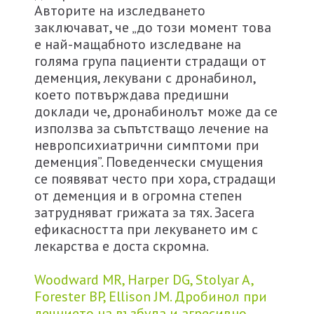
Авторите на изследването
заключават, че „до този момент това
е най-мащабното изследване на
голяма група пациенти страдащи от
деменция, лекувани с дронабинол,
което потвърждава предишни
доклади че, дронабинолът може да се
използва за съпътстващо лечение на
невропсихиатрични симптоми при
деменция”. Поведенчески смущения
се появяват често при хора, страдащи
от деменция и в огромна степен
затрудняват грижата за тях. Засега
ефикасността при лекуването им с
лекарства е доста скромна.
Woodward MR, Harper DG, Stolyar A,
Forester BP, Ellison JM. Дробинол при
лечнието на възбуда и агресивно