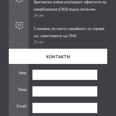
Британски учени изследват ефектите на
канабидиолa (CBD) върху мозъчни
26 сеп.
тумори при деца
5 начина, по които канабисът се справя
със симптомите на ПМС
25 сеп.
КОНТАКТИ
Име
Тема
Email