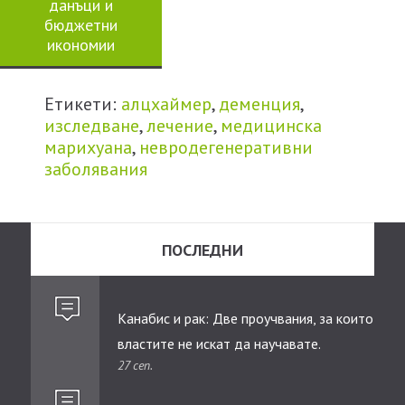
данъци и
бюджетни
икономии
Етикети:
алцхаймер
,
деменция
,
изследване
,
лечение
,
медицинска
марихуана
,
невродегенеративни
заболявания
ПОСЛЕДНИ
Канабис и рак: Две проучвания, за които
властите не искат да научавате.
27 сеп.