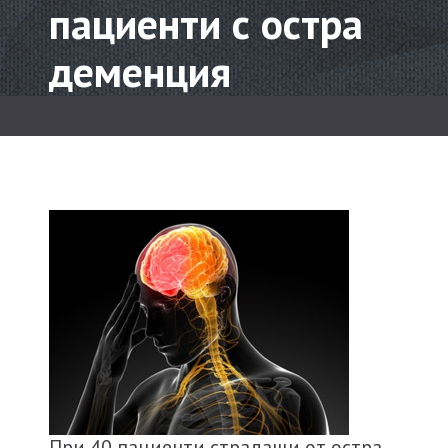
пациенти с остра
деменция
При 40 пациенти страдащи от остра