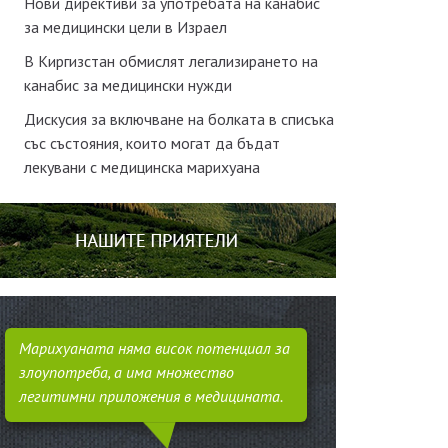
Нови директиви за употребата на канабис
за медицински цели в Израел
В Киргизстан обмислят легализирането на
канабис за медицински нужди
Дискусия за включване на болката в списъка
със състояния, които могат да бъдат
лекувани с медицинска марихуана
Марихуаната няма висок потенциал за
злоупотреба, а има множество
легитимни приложения в медицината.