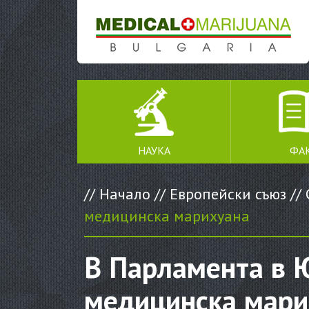
SKIP TO CONTENT
НАУКА
ФА
//
Начало
//
Европейски съюз
//
медицинска марихуана
В Парламента в 
медицинска мари