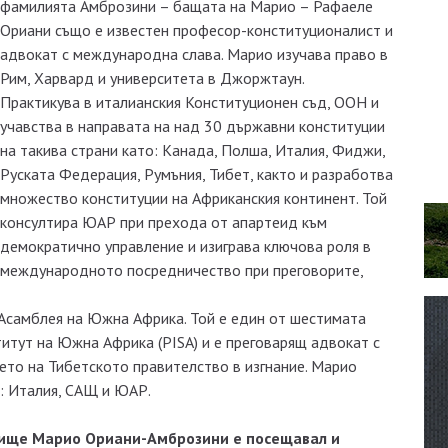
фамилията Амброзини – бащата на Марио – Рафаеле
Ориани също е известен професор-конституционалист и
адвокат с международна слава. Марио изучава право в
Рим, Харвард и университета в Джоржтаун.
Практикува в италианския Конституционен съд, ООН и
учавства в направата на над 30 държавни конституции
на такива страни като: Канада, Полша, Италия, Фиджи,
Руската Федерация, Румъния, Тибет, както и разработва
множество конституции на Африканския континент. Той
консултира ЮАР при прехода от апартеид към
демократично управление и изиграва ключова роля в
международното посредничество при преговорите,
Асамблея на Южна Африка. Той е един от шестимата
итут на Южна Африка (PISA) и е преговарящ адвокат с
ето на Тибетското правителство в изгнание. Марио
: Италия, САЩ и ЮАР.
нище Марио Ориани-Амброзини е посещавал и