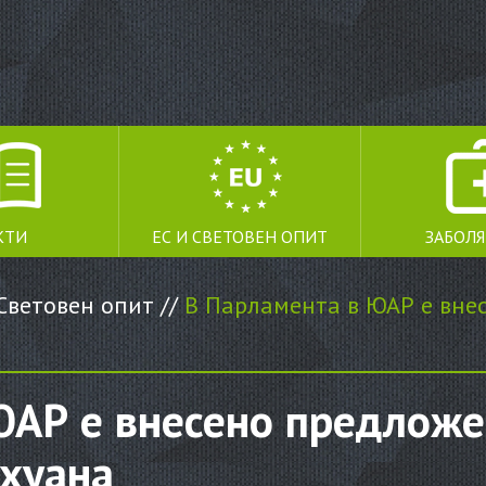
КТИ
ЕС И СВЕТОВЕН ОПИТ
ЗАБОЛ
Световен опит
//
В Парламента в ЮАР е вне
ЮАР е внесено предложе
хуана