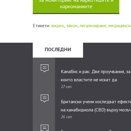
наркоманиите
Етикети:
видео
,
закон
,
легализиране
,
медицинск
ПОСЛЕДНИ
Канабис и рак: Две проучвания, за
които властите не искат да
27 сеп.
научавате.
Британски учени изследват ефект
на канабидиолa (CBD) върху мозъ
26 сеп.
тумори при деца