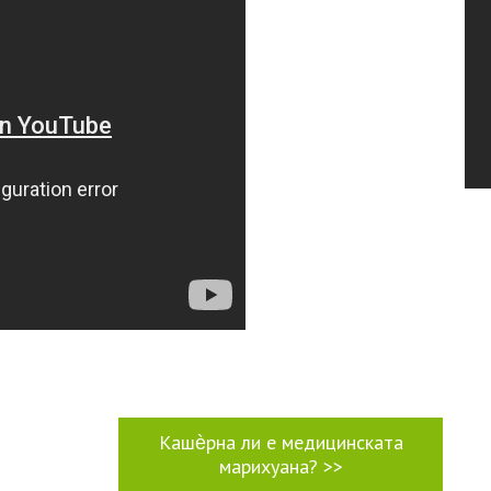
Кашѐрна ли е медицинската
марихуана?
>>