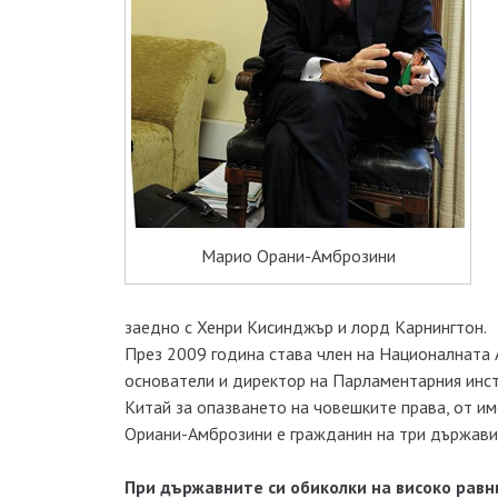
Марио Орани-Амброзини
заедно с Хенри Кисинджър и лорд Карнингтон.
През 2009 година става член на Националната 
основатели и директор на Парламентарния инст
Китай за опазването на човешките права, от им
Ориани-Амброзини е гражданин на три държави
При държавните си обиколки на високо рав