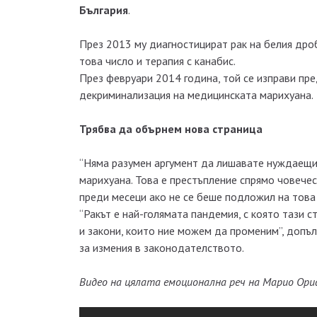
България
.
През 2013 му диагностицират рак на белия дроб
това число и терапия с канабис.
През февруари 2014 година, той се изправи пр
декриминализация на медицинската марихуана.
Трябва да обърнем нова страница
“Няма разумен аргумент да лишавате нуждаещите
марихуана. Това е престъпление спрямо човечест
преди месеци ако не се беше подложил на това
“Ракът е най-голямата пандемия, с която тази 
и закони, които ние можем да променим”, допъ
за измения в законодателството.
Видео на цялата емоционална реч на Марио Ори