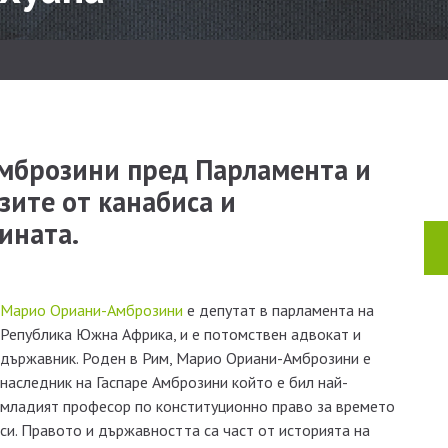
мброзини пред Парламента и
зите от канабиса и
ината.
Марио Ориани-Амброзини
е депутат в парламента на
Република Южна Африка, и е потомствен адвокат и
държавник. Роден в Рим, Марио Ориани-Амброзини е
наследник на Гаспаре Амброзини който е бил най-
младият професор по конституционно право за времето
си. Правото и държавността са част от историята на