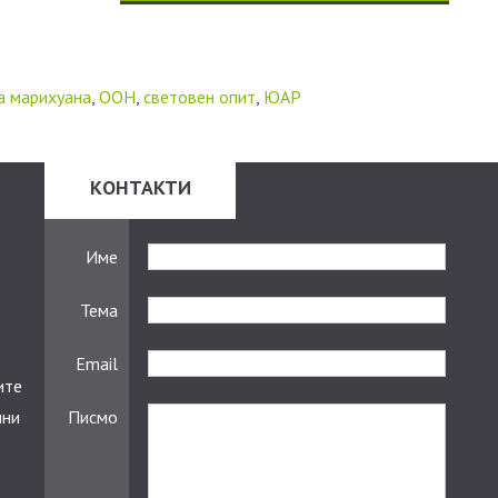
а марихуана
,
ООН
,
световен опит
,
ЮАР
КОНТАКТИ
Име
Тема
Email
ите
чни
Писмо