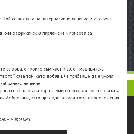
. Той се подлага на алтернативно лечение в Италия, в
ед южноафриканския парламент и призова за
 се хора, от които съм част и аз, от медицинска
вото.“ каза той, като добави, че трябваше да е умрял
 забранено лечение.
страна се сблъсква и хората умират поради лоша политика
лни Амброзини, като предаде четири тома с предложения
ани-Амброзини: