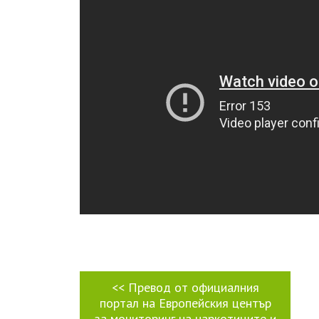
<<
Превод от официалния
портал на Европейския център
за мониторинг на наркотиците и