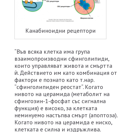
Канабиноидни рецептори
“Във всяка клетка има група
взаимопроизводни сфинголипиди,
които управляват живота и смъртта
ѝ. Действието им като комбинация от
фактори е познато като т.нар.
“сфинголипиден реостат“. Когато
нивото на церамида (метаболит на
сфингозин-1-фосфат със сигнална
функция) е високо, за клетката
неминуемо настъпва смърт (апоптоза).
Когато нивото на церамида е ниско,
клетката е силна и издръжлива.