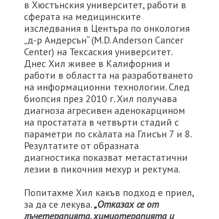
в Хюстънския университет, работи в
сферата на медицинските
изследвания в Центъра по онкология
„д-р Андерсън“ (M.D. Anderson Cancer
Center) на Тексаския университет.
Днес Хил живее в Калифорния и
работи в областта на разработването
на информационни технологии. След
биопсия през 2010 г. Хил получава
диагноза агресивен аденокарцином
на простатата в четвърти стадий с
параметри по скàлата на Глисън 7 и 8.
Резултатите от образната
диагностика показват метастатични
лезии в пикочния мехур и ректума.
Попитахме Хил какъв подход е приел,
за да се лекува.
„Отказах се от
лъчетерапията, химиотерапията и