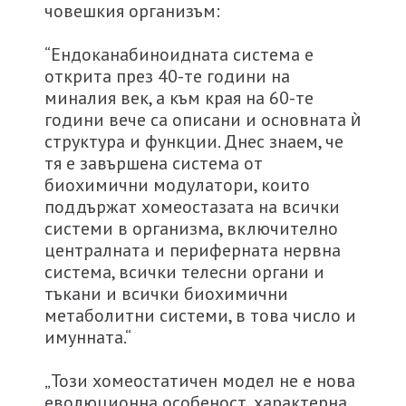
човешкия организъм:
“Ендоканабиноидната система е
открита през 40-те години на
миналия век, а към края на 60-те
години вече са описани и основната ѝ
структура и функции. Днес знаем, че
тя е завършена система от
биохимични модулатори, които
поддържат хомеостазата на всички
системи в организма, включително
централната и периферната нервна
система, всички телесни органи и
тъкани и всички биохимични
метаболитни системи, в това число и
имунната.“
„Този хомеостатичен модел не е нова
еволюционна особеност, характерна