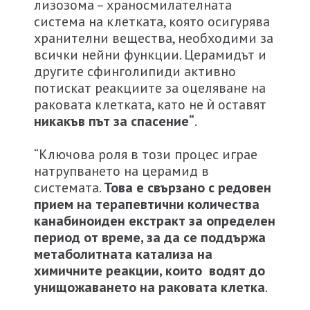
лизозома – храносмилателната
система на клетката, която осигурява
хранителни вещества, необходими за
всички нейни функции. Церамидът и
другите сфинголипиди активно
потискат реакциите за оцеляване на
раковата клетката, като не ѝ оставят
никакъв път за спасение“
.
“Ключова роля в този процес играе
натрупването на церамид в
системата.
Това е свързано с редовен
прием на терапевтични количества
канабиноиден екстракт за определен
период от време, за да се поддържа
метаболитната катализа на
химичните реакции, които водят до
унищожаването на раковата клетка
.