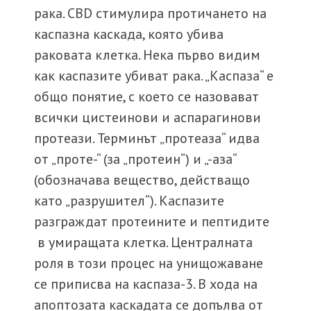
рака. CBD стимулира протичането на
каспазна каскада, която убива
раковата клетка. Нека първо видим
как каспазите убиват рака. „Каспаза“ е
общо понятие, с което се назовават
всички цистеинови и аспарагинови
протеази. Терминът „протеаза“ идва
от „проте-“ (за „протеин“) и „-аза“
(обозначава вещество, действащо
като „разрушител“). Каспазите
разграждат протеините и пептидите
в умиращата клетка. Централната
роля в този процес на унищожаване
се приписва на каспаза-3. В хода на
апоптозата каскадата се допълва от