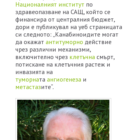
Националният институт
по
здравеопазване на САЩ, който се
финансира от централния бюджет,
дори е публикувал на уеб страницата
си следното: „Канабиноидите могат
да окажат
антитуморно
действие
чрез различни механизми,
включително чрез
клетъчна
смърт,
потискане на клетъчния растеж и
инвазията на
туморна
та
ангиогенеза
и
метастаз
ите“.