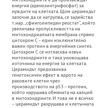
енергия (аденозинтрифосфат) за
нуждите на клетката. Щом церамидът
започне да се натрупва, се задейства
т.нар. „сфинголипиден реостат“, който
увеличава пропускливостта на
митохондриалната мембрана спрямо
цитохром С – един изключително
важен протеин в енергийния синтез.
Цитохром С се изтласква извън
митохондриите и така унижощава
източника на енергия за клетката.
Церамидът предизвиква
генотоксичен ефект в ядрото на
раковите клетки чрез
производството на p53 – протеин,
който нарушава обмяната на калций
в митохондриите. И това не е всичко
– церамидът разрушава и клетъчната