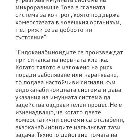
микроравнище. Това е главната
система за контрол, която поддържа
хомеостазата в човешкия организъм,
т.е. грижи се за доброто ни
състояние“.
“Ендоканабиноидите се произвеждат
при синапса на нервната клетка.
Когато тялото е изложено на риск
поради заболяване или нараняване,
то подава настойчиви сигнали към
ендоканабиноидната система и дава
указания на имунната система да
задейства оздравителен процес. Не е
изненадващо, че когато двете
хомеостатични системи са отслабени,
екзоканабиноидите изпълняват тази
задача. Тяхното действие помага на