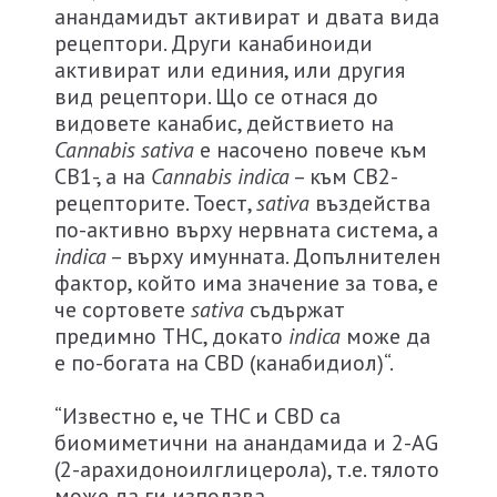
анандамидът активират и двата вида
рецептори. Други канабиноиди
активират или единия, или другия
вид рецептори. Що се отнася до
видовете канабис, действието на
Cannabis sativa
е насочено повече към
CB1-, а на
Cannabis indica
– към CB2-
рецепторите. Тоест,
sativa
въздейства
по-активно върху нервната система, а
indica
– върху имунната. Допълнителен
фактор, който има значение за това, е
че сортовете
sativa
съдържат
предимно THC, докато
indica
може да
е по-богата на CBD (канабидиол)“.
“Известно е, че THC и CBD са
биомиметични на анандамида и 2-AG
(2-арахидоноилглицерола), т.е. тялото
може да ги използва