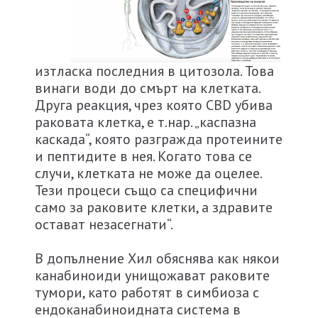
изтласка последния в цитозола. Това
винаги води до смърт на клетката.
Друга реакция, чрез която CBD убива
раковата клетка, е т.нар. „каспазна
каскада“, която разгражда протеините
и пептидите в нея. Когато това се
случи, клетката не може да оцелее.
Тези процеси също са специфични
само за раковите клетки, а здравите
остават незасегнати“.
В допълнение Хил обяснява как някои
канабиноиди унищожават раковите
тумори, като работят в симбиоза с
ендоканабиноидната система в