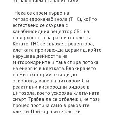
от рак приема канабиноиди:
„Нека се спрем първо на
тетрахидроканабинола (THC), който
естествено се свързва с
канабиноидния рецептор СВ1 на
повърхността на раковата клетка.
Когато THC се свърже с рецептора,
клетката произвежда церамид, който
нарушава дейността на
митохондриите и така спира потока
на енергия в клетката. Блокирането
на митохондриите води до
освобождаване на цитохром С и
реактивни кислородни видове в
цитозола, което ускорява клетъчната
смърт. Трябва да се отбележи, че този
процес протича само в раковите
клетки. При здравите клетки