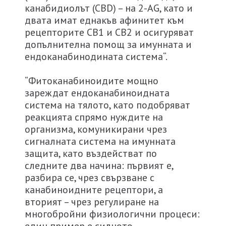
канабидиолът (CBD) – на 2-AG, като и
двата имат еднакъв афинитет към
рецепторите СВ1 и СВ2 и осигуряват
допълнителна помощ за имунната и
ендоканабинодината система“.
“Фитоканабиноидите мощно
зареждат ендоканабиноидната
система на тялото, като подобряват
реакцията спрямо нуждите на
организма, комуникирани чрез
сигналната система на имунната
защита, като въздействат по
следните два начина: първият е,
разбира се, чрез свързване с
канабиноидните рецептори, а
вторият – чрез регулиране на
многобройни физиологични процеси: