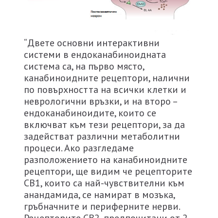
“Двете основни интерактивни
системи в ендоканабиноидната
система са, на първо място,
канабиноидните рецептори, налични
по повърхността на всички клетки и
неврологични връзки, и на второ –
ендоканабиноидите, които се
включват към тези рецептори, за да
задействат различни метаболитни
процеси. Ако разгледаме
разположението на канабиноидните
рецептори, ще видим че рецепторите
СВ1, които са най-чувствителни към
анандамида, се намират в мозъка,
гръбначните и периферните нерви.