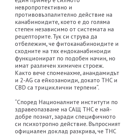
един пример е силното
невропротективно и
противовъзпалително действие на
канабиноидите, което е до голяма
степен независимо от системата на
рецепторите. Тук си струва да
отбележим, че фитоканабиноидите и
сходните на тях ендоканабиноиди
функционират по подобен начин, но
имат различен химичен строеж.
Както вече споменахме, анандамидът
и 2-AG са ейкозаноиди, докато THC и
CBD са трициклични терпени“.
“Според Националните институти по
здравеопазване на САЩ THC е най-
добре познат, заради специфичното
си психотропно действие. Въпросният
официален доклад разкрива, че THC