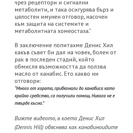
чрез рецептори и сигнални
метаболити, и така осигурява бърз и
цялостен имунен отговор, насочен
към защита на системите и
метаболитната хомеостаза.”
В заключение попитахме Денис Хил
какъв съвет би дал на човек, болен от
рак в последен стадий, който
обмисля възможността да ползва
масло от канабис. Ето какво ни
отговори:
“Много от хората, прибегнали до канабиса като
крайно средство, са получили помощ. Никога не е
твърде късно.”
Вижте видеото, в което Денис Хил
(Dennis Hill)
обяснява как канабиноидите