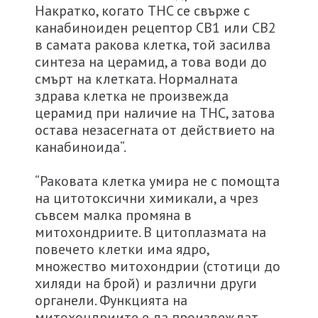
Накратко, когато THC се свърже с
канабиноиден рецептор СВ1 или СВ2
в самата ракова клетка, той засилва
синтеза на церамид, а това води до
смърт на клетката. Нормалната
здрава клетка не произвежда
церамид при наличие на THC, затова
остава незасегната от действието на
канабиноида“.
“Раковата клетка умира не с помощта
на цитотоксични химикали, а чрез
съвсем малка промяна в
митохондриите. В цитоплазмата на
повечето клетки има ядро,
множество митохондрии (стотици до
хиляди на брой) и различни други
органели. Функцията на
митохондриите е да произвеждат