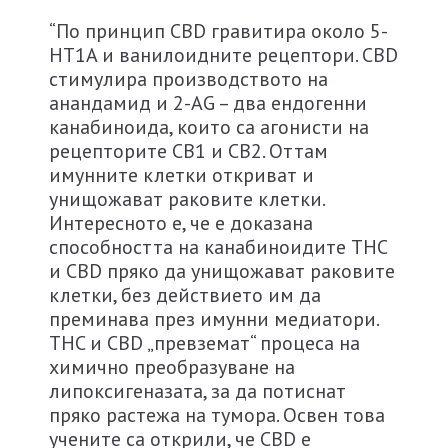
“По принцип CBD гравитира около 5-
HT1A и ванилоидните рецептори. CBD
стимулира производството на
анандамид и 2-AG – два ендогенни
канабиноида, които са агонисти на
рецепторите CB1 и CB2. Оттам
имунните клетки откриват и
унищожават раковите клетки.
Интересното е, че е доказана
способността на канабиноидите THC
и CBD пряко да унищожават раковите
клетки, без действието им да
преминава през имунни медиатори.
THC и CBD „превземат“ процеса на
химично преобразуване на
липоксигеназата, за да потиснат
пряко растежа на тумора. Освен това
учените са открили, че CBD e