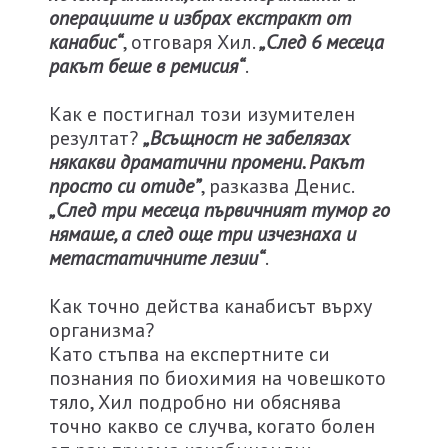
операциите и избрах екстракт от
канабис“
, отговаря Хил.
„След 6 месеца
ракът беше в ремисия“
.
Как е постигнал този изумителен
резултат?
„Всъщност не забелязах
някакви драматични промени. Ракът
просто си отиде”
, разказва Денис.
„След три месеца първичният тумор го
нямаше, а след още три изчезнаха и
метастатичните лезии“
.
Как точно действа канабисът върху
организма?
Като стъпва на експертните си
познания по биохимия на човешкото
тяло, Хил подробно ни обяснява
точно какво се случва, когато болен