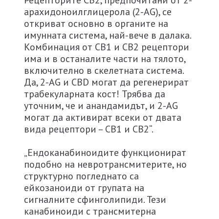
Рецепторите CB2, предпочитани от 2-
арахидоноилглицерола (2-AG), се
откриват основно в органите на
имунната система, най-вече в далака.
Комбинация от CB1 и CB2 рецептори
има и в останалите части на тялото,
включително в скелетната система.
Да, 2-AG и CBD могат да регенерират
трабекуларната кост! Трябва да
уточним, че и анандамидът, и 2-AG
могат да активират всеки от двата
вида рецептори – CB1 и CB2“.
„Ендоканабиноидите функционират
подобно на невротрансмитерите, но
структурно погледнато са
ейкозаноиди от групата на
сигналните сфинголипиди. Тези
канабиноиди с трансмитерна