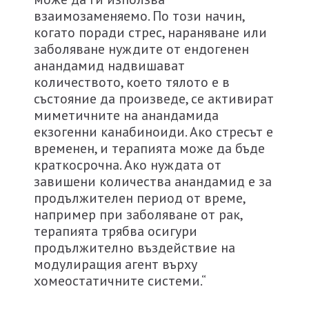
взаимозаменяемо. По този начин,
когато поради стрес, нараняване или
заболяване нуждите от ендогенeн
анандамид надвишават
количеството, което тялото е в
състояние да произведе, се активират
миметичните на анандамида
екзогенни канабиноиди. Ако стресът е
временен, и терапията може да бъде
краткосрочна. Ако нуждата от
завишени количества анандамид е за
продължителен период от време,
например при заболяване от рак,
терапията трябва осигури
продължително въздействие на
модулиращия агент върху
хомеостатичните системи.“