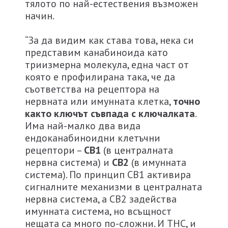
тялото по най-естествения възможен
начин.
“За да видим как става това, нека си
представим канабиноида като
триизмерна молекула, една част от
която е профилирана така, че да
съответства на рецептора на
нервната или имунната клетка,
точно
както ключът съвпада с ключалката
.
Има най-малко два вида
ендоканабиноидни клетъчни
рецептори –
СВ1
(в централната
нервна система) и
СВ2
(в имунната
система). По принцип СВ1 активира
сигналните механизми в централната
нервна система, а СВ2 задейства
имунната система, но всъщност
нещата са много по-сложни. И THC, и