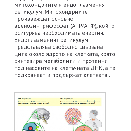
митохондриите и ендоплазменият
ретикулум. Митохондриите
произвеждат основно
аденозинтрифосфат (АТР/АТФ), който
осигурява необходимата енергия.
Ендоплазменият ретикулум
представлява свободно свързана
ципа около ядрото на клетката, която
синтезира метаболити и протеини
под насоките на клетъчната ДНК, а те
подхранват и поддържат клетката…