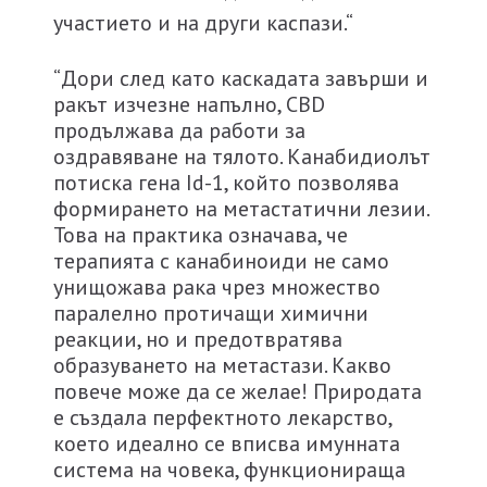
участието и на други каспази.“
“Дори след като каскадата завърши и
ракът изчезне напълно, CBD
продължава да работи за
оздравяване на тялото. Канабидиолът
потиска гена Id-1, който позволява
формирането на метастатични лезии.
Това на практика означава, че
терапията с канабиноиди не само
унищожава рака чрез множество
паралелно протичащи химични
реакции, но и предотвратява
образуването на метастази. Какво
повече може да се желае! Природата
е създала перфектното лекарство,
което идеално се вписва имунната
система на човека, функционираща