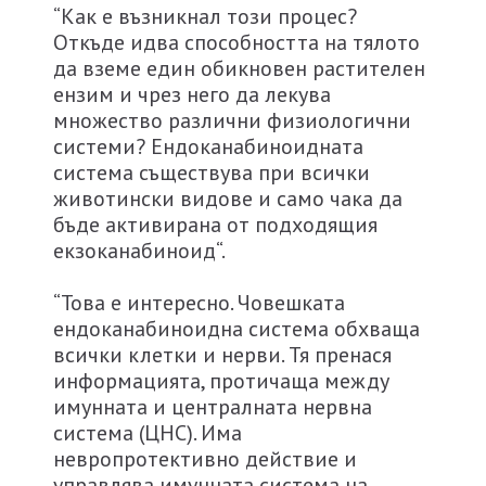
“Как е възникнал този процес?
Откъде идва способността на тялото
да вземе един обикновен растителен
ензим и чрез него да лекува
множество различни физиологични
системи? Ендоканабиноидната
система съществува при всички
животински видове и само чака да
бъде активирана от подходящия
екзоканабиноид“.
“Това е интересно. Човешката
ендоканабиноидна система обхваща
всички клетки и нерви. Тя пренася
информацията, протичаща между
имунната и централната нервна
система (ЦНС). Има
невропротективно действие и
управлява имунната система на