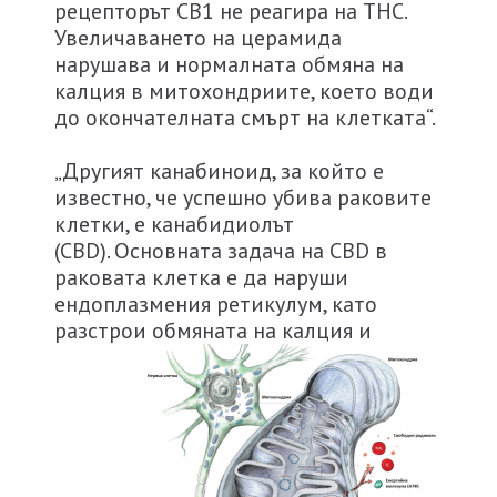
рецепторът СВ1 не реагира на ТНС.
Увеличаването на церамида
нарушава и нормалната обмяна на
калция в митохондриите, което води
до окончателната смърт на клетката“.
„Другият канабиноид, за който е
известно, че успешно убива раковите
клетки, е канабидиолът
(CBD). Основната задача на CBD в
раковата клетка е да наруши
ендоплазмения ретикулум, като
разстрои
обмяната на калция и