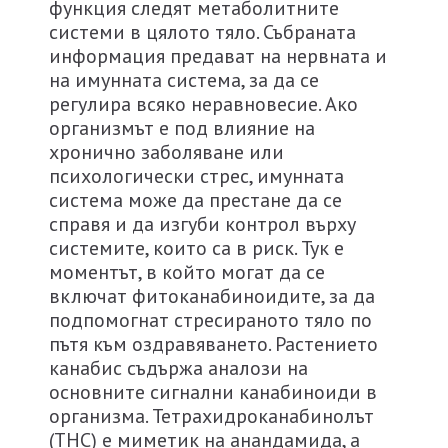
функция следят метаболитните
системи в цялото тяло. Събраната
информация предават на нервната и
на имунната система, за да се
регулира всяко неравновесие. Ако
организмът е под влияние на
хронично заболяване или
психологически стрес, имунната
система може да престане да се
справя и да изгуби контрол върху
системите, които са в риск. Тук е
моментът, в който могат да се
включат фитоканабиноидите, за да
подпомогнат стресираното тяло по
пътя към оздравяването. Растението
канабис съдържа аналози на
основните сигнални канабиноиди в
организма. Тетрахидроканабинолът
(ТНС) е миметик на анандамида, а