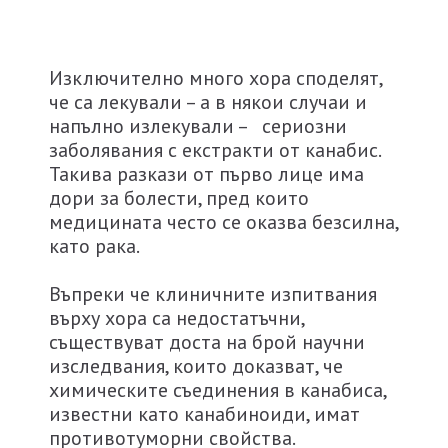
Изключително много хора споделят,
че са лекували – а в някои случаи и
напълно излекували – сериозни
заболявания с екстракти от канабис.
Такива разкази от първо лице има
дори за болести, пред които
медицината често се оказва безсилна,
като рака.
Въпреки че клиничните изпитвания
върху хора са недостатъчни,
съществуват доста на брой научни
изследвания, които доказват, че
химическите съединения в канабиса,
известни като канабиноиди, имат
противотуморни свойства.