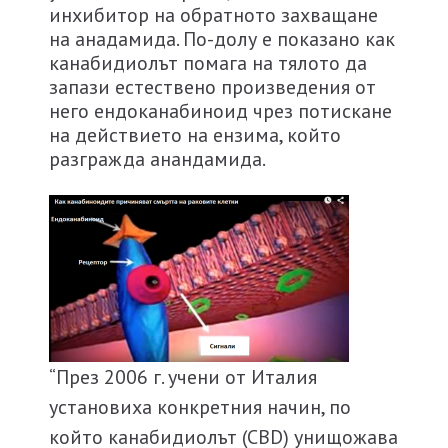
инхибитор на обратното захващане
на анадамида. По-долу е показано как
канабидиолът помага на тялото да
запази естествено произведения от
него ендоканабиноид чрез потискане
на действието на ензима, който
разгражда анандамида.
“През 2006 г. учени от Италия
установиха конкретния начин, по
който канабидиолът (CBD) унищожава