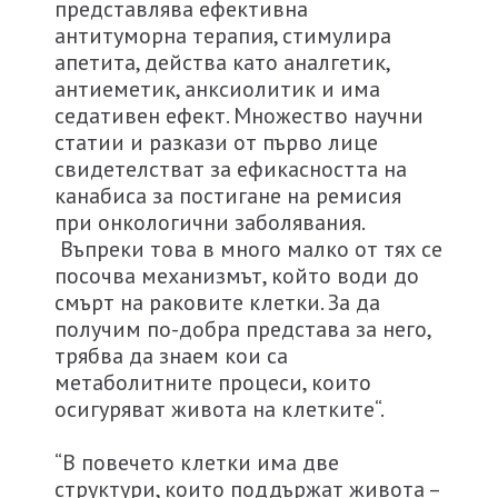
представлява ефективна
антитуморна терапия, стимулира
апетита, действа като аналгетик,
антиеметик, анксиолитик и има
седативен ефект. Множество научни
статии и разкази от първо лице
свидетелстват за ефикасността на
канабиса за постигане на ремисия
при онкологични заболявания.
Въпреки това в много малко от тях се
посочва механизмът, който води до
смърт на раковите клетки. За да
получим по-добра представа за него,
трябва да знаем кои са
метаболитните процеси, които
осигуряват живота на клетките“.
“В повечето клетки има две
структури, които поддържат живота –