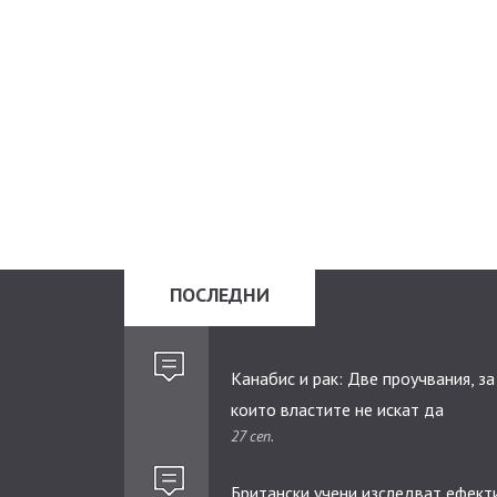
ПОСЛЕДНИ
Канабис и рак: Две проучвания, за
които властите не искат да
27 сеп.
научавате.
Британски учени изследват ефект