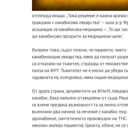
отглежда вкъщи. „Това решение е важна крачка
граждани с канабисови лекарства” – каза д-р Ф
асоциация за канабисова медицина – „То ще за
до канабисови продукти за медицински цели”.
Въпреки това, съдът поясни, че пациенти, чиято
канабиноидни лекарства, няма да получат разре
са отказали на тъжител, страдащ от множестве
полза на ФРГ. Тъжителят не е могъл да убеди с
здравната му осигуровка, няма същия медицинск
От друга страна, аргументите на BfArM, пледир
канабис, бяха напълно отхвърлени от съда. Реш
се вземе предвид възможността за лично отгле
възможни два начина за лечение с канабис под
дронабинол, синтетичното производно на ТНС н
няколко хиляди пациенти). Цената, обаче, не се