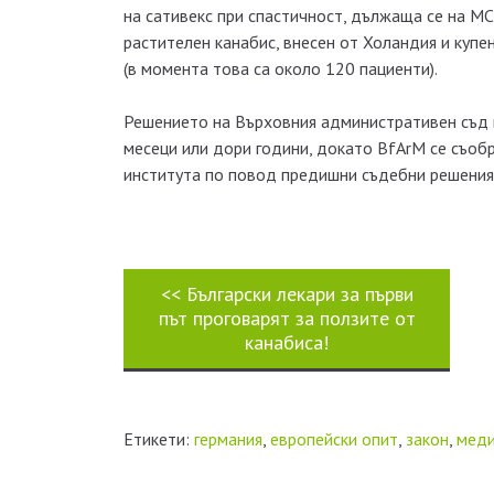
на сативекс при спастичност, дължаща се на М
растителен канабис, внесен от Холандия и купе
(в момента това са около 120 пациенти).
Решението на Върховния административен съд в
месеци или дори години, докато BfArM се съоб
института по повод предишни съдебни решения
<<
Български лекари за първи
път проговарят за ползите от
канабиса!
Етикети:
германия
,
европейски опит
,
закон
,
меди