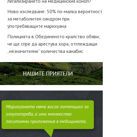
легализирането на медицинския коноп?
Ново изследване: 50% по-малка вероятност
за метаболитен синдром при
употребяващите марихуана
Полицията в Обединеното кралство обяви,
че ще спре да арестува хора, отглеждащи
„незначителни“ количества канабис
Марихуаната няма висок потенциал за
злоупотреба, а има множество
легитимни приложения в медицината.