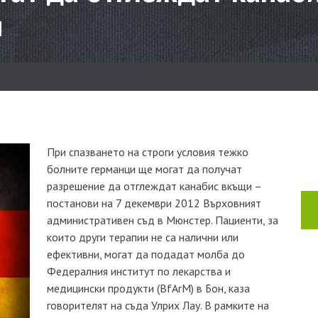
я
При спазването на строги условия тежко
болните германци ще могат да получат
разрешение да отглеждат канабис вкъщи –
постанови на 7 декември 2012 Върховният
административен съд в Мюнстер. Пациенти, за
които други терапии не са налични или
ефективни, могат да подадат молба до
Федералния институт по лекарства и
медицински продукти (BfArM) в Бон, каза
говорителят на съда Улрих Лау. В рамките на