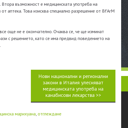
С. Втора възможност е медицинската употреба на
н от аптека. Това изисква специално разрешение от BfArM
се още не е окончателно. Очаква се, че ще изминат
рази с решението, като се има предвид поведението на
.
Нови национални и регионални
закони в Италия улесняват
медицинската употреба на
канабисови лекарства
>>
цинска марихуана
,
отглеждане