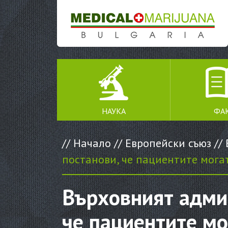
SKIP TO CONTENT
НАУКА
ФА
//
Начало
//
Европейски съюз
//
постанови, че пациентите мога
Върховният админ
че пациентите мо