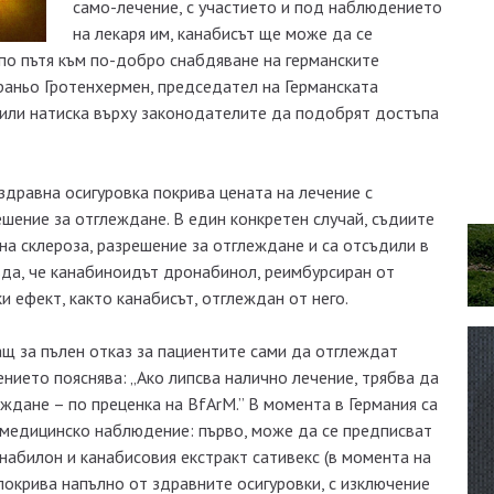
само-лечение, с участието и под наблюдението
на лекаря им, канабисът ще може да се
 по пътя към по-добро снабдяване на германските
раньо Гротенхермен, председател на Германската
сили натиска върху законодателите да подобрят достъпа
 здравна осигуровка покрива цената на лечение с
шение за отглеждане. В един конкретен случай, съдиите
на склероза, разрешение за отглеждане и са отсъдили в
ъда, че канабиноидът дронабинол, реимбурсиран от
и ефект, както канабисът, отглеждан от него.
ащ за пълен отказ за пациентите сами да отглеждат
ението пояснява: „Ако липсва налично лечение, трябва да
ждане – по преценка на BfArM.” В момента в Германия са
 медицинско наблюдение: първо, може да се предписват
абилон и канабисовия екстракт сативекс (в момента на
 покрива напълно от здравните осигуровки, с изключение