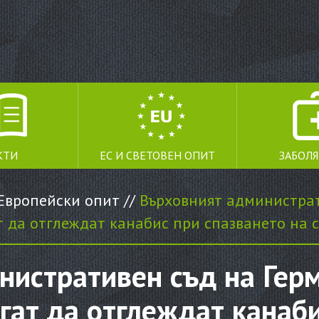
КТИ
ЕС И СВЕТОВЕН ОПИТ
ЗАБОЛ
Европейски опит
//
Върховният администрат
т да отглеждат канабис при спазването на с
истративен съд на Герм
гат да отглеждат канаб