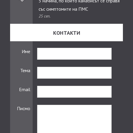
5 начина, по които канабисът се справя
със симптомите на ПМС
25 сеп.
КОНТАКТИ
Име
Тема
Email
Писмо