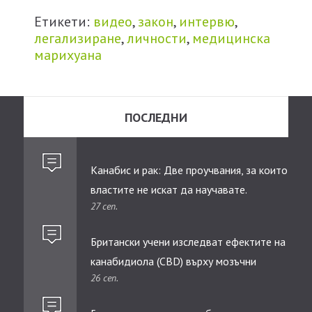
Етикети:
видео
,
закон
,
интервю
,
легализиране
,
личности
,
медицинска
марихуана
ПОСЛЕДНИ
Канабис и рак: Две проучвания, за които
властите не искат да научавате.
27 сеп.
Британски учени изследват ефектите на
канабидиолa (CBD) върху мозъчни
26 сеп.
тумори при деца