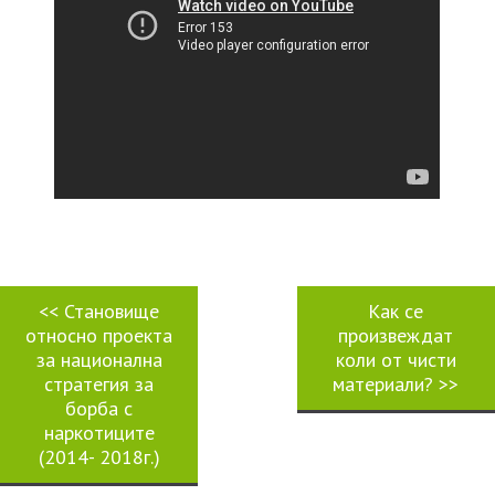
<<
Становище
Как се
относно проекта
произвеждат
за национална
коли от чисти
стратегия за
материали?
>>
борба с
наркотиците
(2014- 2018г.)