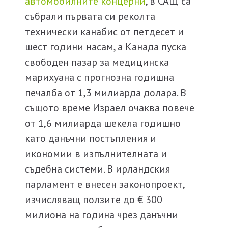
автомобилните концерни
, в САЩ са
събрали първата си реколта
технически канабис от петдесет и
шест години насам, а Канада пуска
свободен пазар за медицинска
марихуана с прогнозна годишна
печалба от 1,3 милиарда долара. В
същото време Израел очаква повече
от 1,6 милиарда шекела годишно
като данъчни постъпления и
икономии в изпълнителната и
съдебна системи. В ирландския
парламент е внесен законопроект,
изчисляващ ползите до € 300
милиона на година чрез данъчни