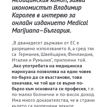
икономистът Владимир
Каролев в интервю за
онлайн изданието Medical
Marijuana–България.
„В дванадесет държави от ЕС е
разрешено използването й, а сред тях
са Германия, Швейцария, Финландия,
Италия и Румъния“, припомни той.
„
Ако употребата на медицинска
марихуана позволява на един човек
по-бързо да се възстанови, това
означава, че той ще се върне по-
бързо към основната си професия
, т.е.
по-малко болнични и по-висок доход.
Има много доказателства, че в страни
където са разрешени леките