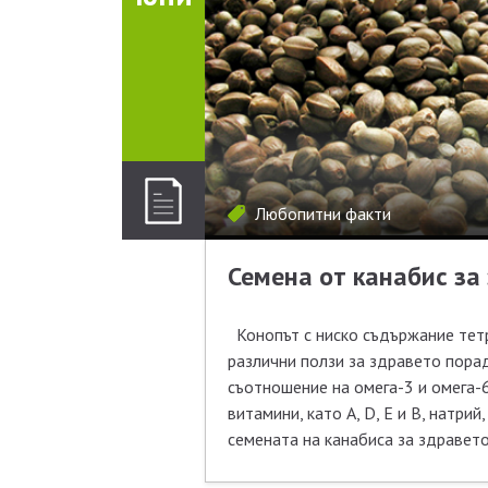
Любопитни факти
Семена от канабис за
Конопът с ниско съдържание тетр
различни ползи за здравето пора
съотношение на омега-3 и омега-
витамини, като A, D, E и B, натри
семената на канабиса за здравето