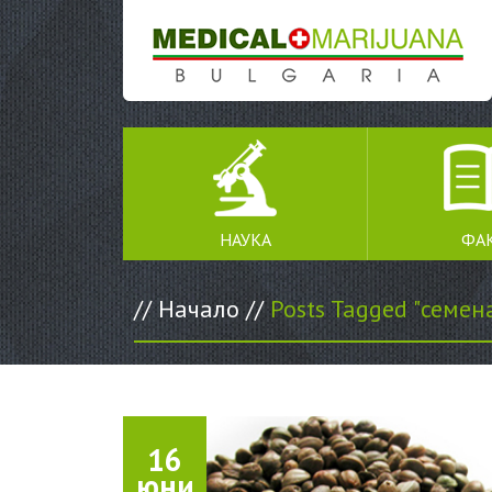
SKIP TO CONTENT
НАУКА
ФА
//
Начало
//
Posts Tagged "семен
16
юни