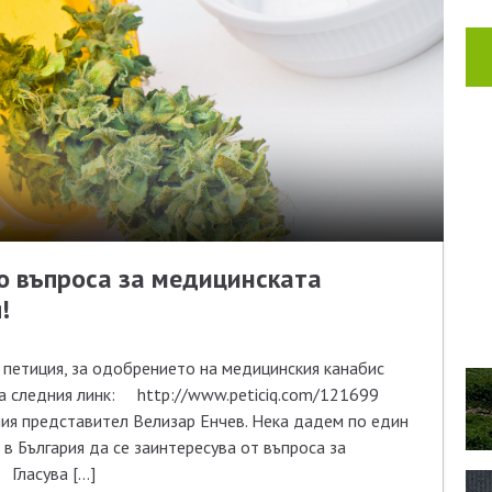
о въпроса за медицинската
!
петиция, за одобрението на медицинския канабис
на следния линк: http://www.peticiq.com/121699
ия представител Велизар Енчев. Нека дадем по един
 в България да се заинтересува от въпроса за
 Гласува […]