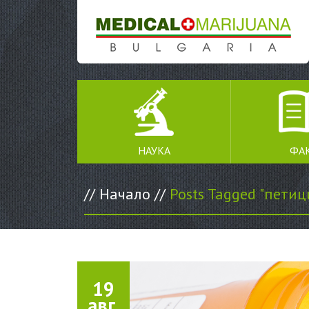
SKIP TO CONTENT
НАУКА
ФА
//
Начало
//
Posts Tagged "петиц
19
авг.