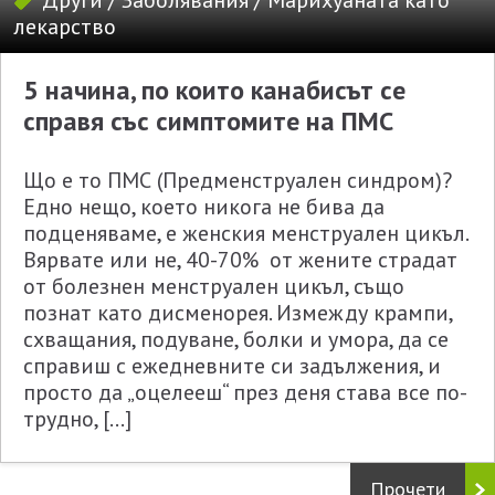
Други
/
Заболявания
/
Марихуаната като
лекарство
5 начина, по които канабисът се
справя със симптомите на ПМС
Що е то ПМС (Предменструален синдром)?
Едно нещо, което никога не бива да
подценяваме, е женския менструален цикъл.
Вярвате или не, 40-70% от жените страдат
от болезнен менструален цикъл, също
познат като дисменорея. Измежду крампи,
схващания, подуване, болки и умора, да се
справиш с ежедневните си задължения, и
просто да „оцелееш“ през деня става все по-
трудно, […]
Прочети