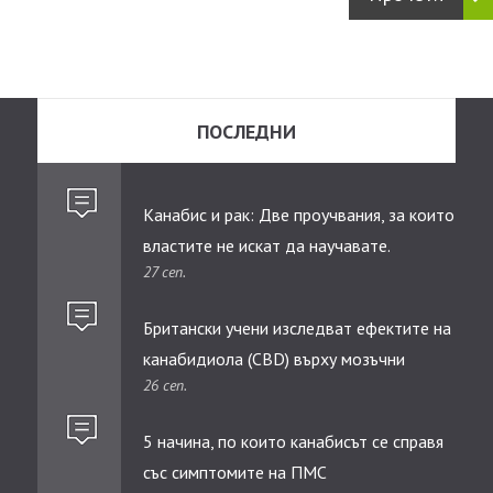
ПОСЛЕДНИ
Канабис и рак: Две проучвания, за които
властите не искат да научавате.
27 сеп.
Британски учени изследват ефектите на
канабидиолa (CBD) върху мозъчни
26 сеп.
тумори при деца
5 начина, по които канабисът се справя
със симптомите на ПМС