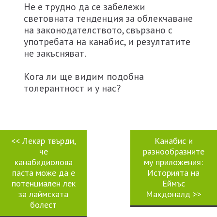
Не е трудно да се забележи
световната тенденция за облекчаване
на законодателството, свързано с
употребата на канабис, и резултатите
не закъсняват.
Кога ли ще видим подобна
толерантност и у нас?
<<
Лекар твърди,
Канабис и
че
разнообразните
канабидиолова
му приложения:
паста може да е
Историята на
потенциален лек
Еймъс
за лаймската
Макдоналд
>>
болест