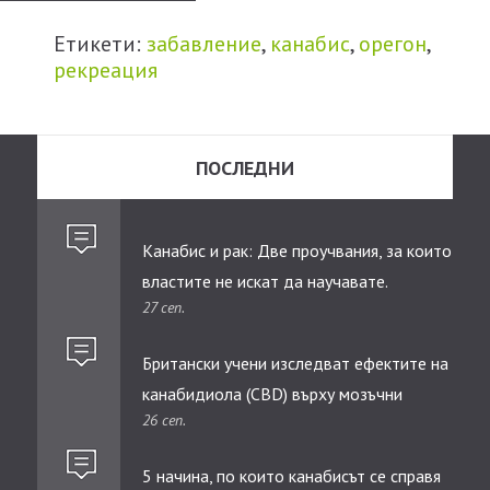
Етикети:
забавление
,
канабис
,
орегон
,
рекреация
ПОСЛЕДНИ
Канабис и рак: Две проучвания, за които
властите не искат да научавате.
27 сеп.
Британски учени изследват ефектите на
канабидиолa (CBD) върху мозъчни
26 сеп.
тумори при деца
5 начина, по които канабисът се справя