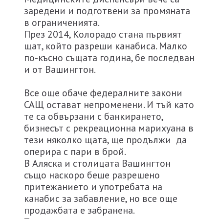
заредени и подготвени за промяната
в ограниченията.
През 2014, Колорадо стана първият
щат, който разреши канабиса. Малко
по-късно същата година, бе последван
и от Вашингтон.
Все още обаче федералните закони
САЩ остават непроменени. И тъй като
те са обвързани с банкирането,
бизнесът с рекреационна марихуана в
тези няколко щата, ще продължи да
оперира с пари в брой.
В Аляска и столицата Вашингтон
също наскоро беше разрешено
притежанието и употребата на
канабис за забавление, но все още
продажбата е забранена.