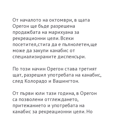
От началото на октомври, в щата
Орегон ще бъде разрешена
продажбата на марихуана за
рекреационни цели. Всеки
посетител,стига да е пълнолетен,ще
може да закупи канабис от
специализираните диспенсъри.
По този начин Орегон става третият
щат, разрешил употребата на канабис,
след Колорадо и Вашингтон.
От първи юли тази година, в Орегон
са позволени отглеждането,
притежанието и употребата на
канабис за рекреационни цели. Но