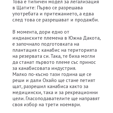
Това е типичен модел за легализация
в Щатите: Първо се разрешава
употребата и притежанието, а едва
след това се разрешават и продажби.
В момента, дори едно от
индианските племена в Южна Дакота,
е започнало подготовката на
плантация с канабис на територията
на резервата си. Така, те биха могли
да станат първото племе със принос
за канабисовата индустрия.
Малко по-късно тази година ще се
реши и дали Охайо ще стане петият
щат, разрешил канабиса както за
медицински, така и за рекреационни
цели. Гласоподавателите ще направят
своя избор на трети ноември.