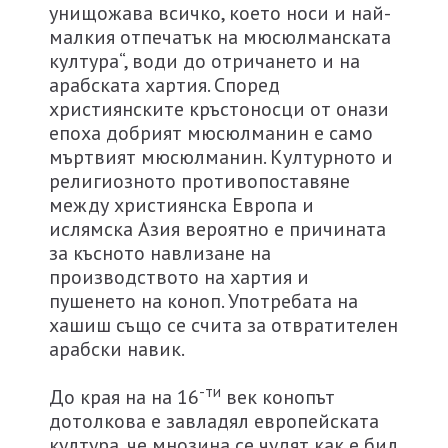
унищожава всичко, което носи и най-
малкия отпечатък на мюсюлманската
култура“, води до отричането и на
арабската хартия. Според
християнските кръстоносци от онази
епоха добрият мюсюлманин е само
мъртвият мюсюлманин. Културното и
религиозното противопоставяне
между християнска Европа и
ислямска Азия вероятно е причината
за късното навлизане на
производството на хартия и
пушенето на коноп. Употребата на
хашиш също се счита за отвратителен
арабски навик.
-ти
До края на на 16
век конопът
дотолкова е завладял европейската
култура, че мнозина се чудят как е бил