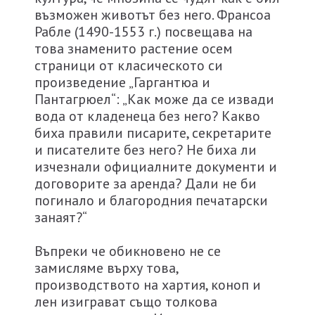
възможен животът без него. Франсоа
Рабле (1490-1553 г.) посвещава на
това знаменито растение осем
страници от класическото си
произведение „Гаргантюа и
Пантагрюел“: „Как може да се извади
вода от кладенеца без него? Какво
биха правили писарите, секретарите
и писателите без него? Не биха ли
изчезнали официалните документи и
договорите за аренда? Дали не би
погинало и благородния печатарски
занаят?“
Въпреки че обикновено не се
замисляме върху това,
производството на хартия, коноп и
лен изиграват също толкова