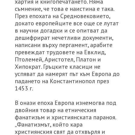
хартия и книгопечатането. Няма
съмнение, че това е наистина е така.
През епохата на Средновековието,
докато европейците все още се лутат
в научни догадки и се опитват да
дешифрират нечетливи документи,
написани върху пергамент, арабите
превеждат трудовете на Евклид,
Птолемей, Аристотел, Платон и
Хипократ. Гръцките класици не
успяват да намерят път към Европа до
падането на Константинопол през
1453 г.
В онази епоха Европа изнемогва под
двойния товар на етническия
фанатизъм и християнската параноя.
„Фанатизмът, който кара
християнския свят да отхвърля и