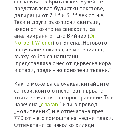
съхраняват в Британския музей. Те
представляват будистки текстове,
–
ри
–
ти
датиращи от 2
и 3
век от н.е.
Тези и други ръкописни свитъци,
някои от които на санскрит, са
анализирани от д-р Вийнер (
Dr.
Norbert Wiener
) от Виена. „Неговото
проучване доказва, че материалът,
върху който са написани,
представлява смес от дървесна кора
и стари, предимно конопени тъкани.“
Както може да се очаква, китайците
са тези, които отпечатват първата
книга за масово разпространение. Тя е
наречена „
dharani
“ или в превод
„молитвеник“, и е отпечатана през
770 от н.е. с помощта на медни плаки.
Отпечатани са няколко хиляди