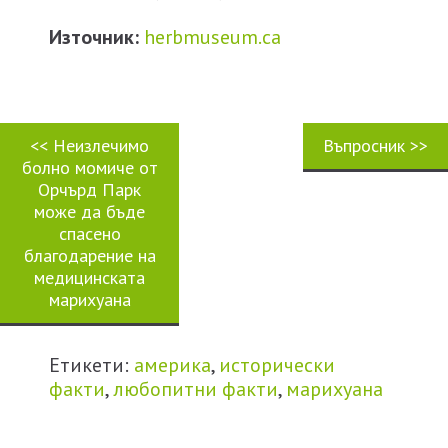
Източник:
herbmuseum.ca
<<
Неизлечимо
Въпросник
>>
болно момиче от
Орчърд Парк
може да бъде
спасено
благодарение на
медицинската
марихуана
Етикети:
америка
,
исторически
факти
,
любопитни факти
,
марихуана