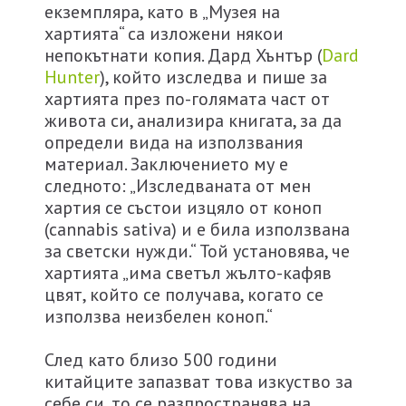
екземпляра, като в „Музея на
хартията“ са изложени някои
непокътнати копия. Дард Хънтър (
Dard
Hunter
), който изследва и пише за
хартията през по-голямата част от
живота си, анализира книгата, за да
определи вида на използвания
материал. Заключението му е
следното: „Изследваната от мен
хартия се състои изцяло от коноп
(cannabis sativa) и е била използвана
за светски нужди.“ Той установява, че
хартията „има светъл жълто-кафяв
цвят, който се получава, когато се
използва неизбелен коноп.“
След като близо 500 години
китайците запазват това изкуство за
себе си, то се разпространява на