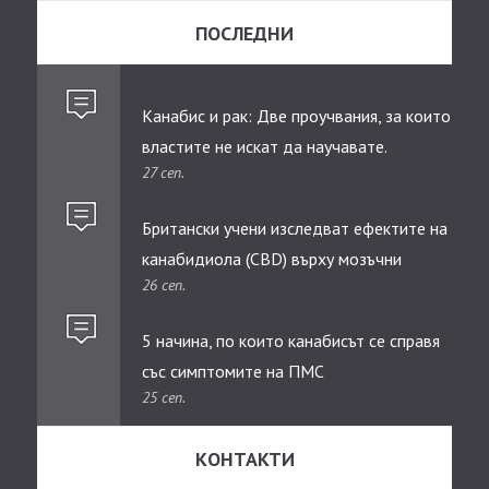
ПОСЛЕДНИ
Канабис и рак: Две проучвания, за които
властите не искат да научавате.
27 сеп.
Британски учени изследват ефектите на
канабидиолa (CBD) върху мозъчни
26 сеп.
тумори при деца
5 начина, по които канабисът се справя
със симптомите на ПМС
25 сеп.
КОНТАКТИ