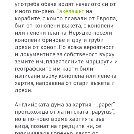
употреба обаче водят началото си от
много по-рано.
Такелажът
на
корабите, с които плавали от Европа,
бил от конопени въжета, с конопени
или ленени платна. Нерядко носели
конопени бричове и други груби
дрехи от коноп. По всяка вероятност
и документите за собственост върху
земите им, плавателните маршрути и
географските им карти били
изписани върху конопена или ленена
хартия, направена от стари въжета и
дрехи.
Английската дума за хартия – „paper“
произхожда от латинската „papyrus“,
но в по-ново време хартията във
вида, познат на предците ни, се
различавала коренно, както от