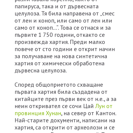
папируса, така и от дървесната
целулоза. Тя била направена от „смес
от лен и коноп, или само от лен или
само от коноп…“. Това се отнася и за
първите 1 750 години, откакто се
произвежда хартия. Преди малко
повече от сто години е открит начин
за получаване на нова синтетична
хартия от химически обработена
дървесна целулоза.
Според общоприетото схващане
първата хартия била създадена от
китайците през първи век от н.е., а за
неин откривател се сочи Цай
Лун от
провинция Хунан
, на север от Кантон.
Най-старите документи, написани на
хартия, са открити от археолози и се