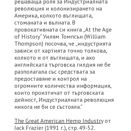
решаваща роля за Индустриалната
революция и колонизирането на
Америка, колкото въглищата,
стоманата и вълната. В
провокативната си книга „At the Age
of History“ Уилям Томпсън (William
Thompson) посочва, че „индустрията
зависи от хартията точно толкова,
колкото и от въглищата, и ако
английската търговска гилдия не бе
разполагала със средствата за
предоставяне и контрол на
огромните количества информация,
които произтичат от търговската
дейност, Индустриалната революция
никога не би се състояла.”
The Great American Hemp Industry
от
Jack Frazier (1991 г.), стр. 49-52.