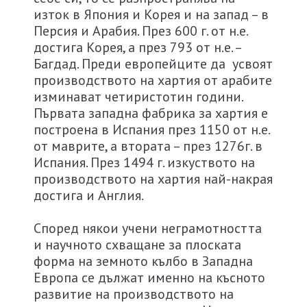
изток в Япония и Корея и на запад – в
Персия и Арабия. През 600 г. от н.е.
достига Корея, а през 793 от н.е. –
Багдад. Преди европейците да усвоят
производството на хартия от арабите
изминават четиристотин години.
Първата западна фабрика за хартия е
построена в Испания през 1150 от н.е.
от маврите, а втората – през 1276г. в
Испания. През 1494 г. изкуството на
производството на хартия най-накрая
достига и Англия.
Според някои учени неграмотността
и научното схващане за плоската
форма на земното кълбо в Западна
Европа се дължат именно на късното
развитие на производството на