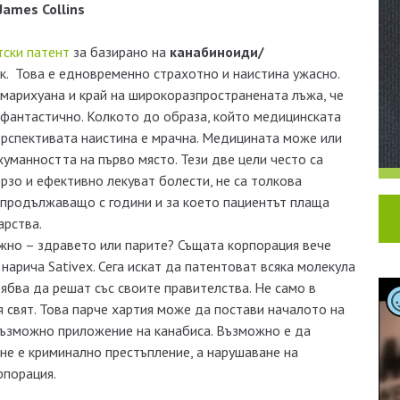
James Collins
тски патент
за базирано на
канабиноиди/
к. Това е едновременно страхотно и наистина ужасно.
 марихуана и край на широкоразпространената лъжа, че
 фантастично. Колкото до образа, който медицинската
ерспективата наистина е мрачна. Медицината може или
хуманността на първо място. Тези две цели често са
рзо и ефективно лекуват болести, не са толкова
 продължаващо с години и за което пациентът плаща
арства.
ажно – здравето или парите? Същата корпорация вече
 нарича Sativex. Сега искат да патентоват всяка молекула
рябва да решат със своите правителства. Не само в
ия свят. Това парче хартия може да постави началото на
възможно приложение на канабиса. Възможно е да
не е криминално престъпление, а нарушаване на
рпорация.