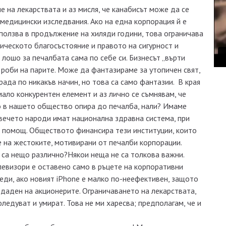
 на лекарствата и аз мисля, че канабисът може да се
медицински изследвания. Ако на една корпорация й е
ползва в продължение на хиляди години, това ограничава
ическото благосъстояние и правото на сигурност и
лошо за печалбата сама по себе си. Бизнесът „върти
ме роби на парите. Може да фантазираме за утопичен свят,
трада по никакъв начин, но това са само фантазии. В края
ало конкурентен елемент и аз лично се съмнявам, че
ко в нашето общество опира до печалба, нали? Имаме
овечето народи имат национална здравна система, при
а помощ. Обществото финансира тези институции, които
е на жестоките, мотивирани от печалби корпорации.
са нещо различно?Някои неща не са толкова важни.
левизори е оставено само в ръцете на корпоративни
реди, ако новият iPhone е малко по-неефективен, защото
а, даден на акционерите. Ограничаването на лекарствата,
ледуват и умират. Това не ми харесва; предполагам, че и