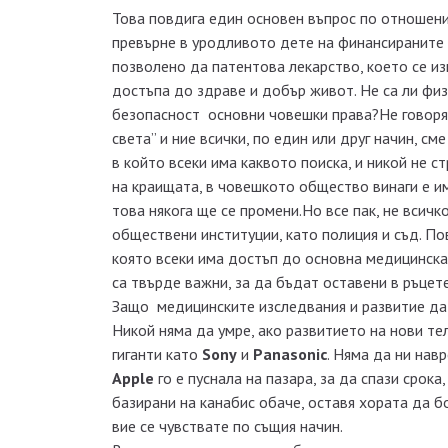
Това повдига един основен въпрос по отношение
превърне в уродливото дете на финансираните 
позволено да патентова лекарство, което се из
достъпа до здраве и добър живот. Не са ли физ
безопасност основни човешки права?Не говоря 
света” и ние всички, по един или друг начин, с
в който всеки има каквото поиска, и никой не с
на краищата, в човешкото общество винаги е им
това някога ще се промени.Но все пак, не всич
обществени институции, като полиция и съд. П
която всеки има достъп до основна медицинск
са твърде важни, за да бъдат оставени в ръцет
Защо медицинските изследвания и развитие да 
Никой няма да умре, ако развитието на нови те
гиганти като
Sony
и
Panasonic
. Няма да ни нав
Apple
го е пуснала на пазара, за да спази срок
базирани на канабис обаче, оставя хората да бо
вие се чувствате по същия начин.