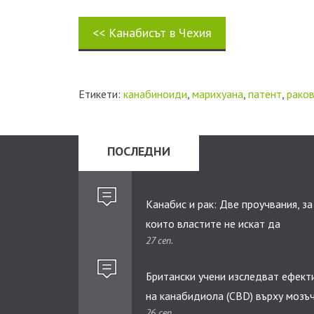
<<
Канабисът в Чехия
Етикети:
канабиноиди
,
марихуана
,
патент
,
раков
ПОСЛЕДНИ
Канабис и рак: Две проучвания, за
които властите не искат да
27 сеп.
научавате.
Британски учени изследват ефект
на канабидиолa (CBD) върху мозъ
26 сеп.