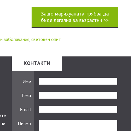
Защо марихуаната трябва да
бъде легална за възрастни
>>
и заболявания
,
световен опит
КОНТАКТИ
Име
Тема
Email
ите
чни
Писмо