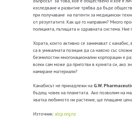
Въпросът за това, кое е обществено и кое е ли
изследване и развитие трябва да бъде обществ
при получаване на патенти за медицински техн
от резултатите. Как ще го направим? Много про
полицията, пътищата и здравната система. Ние 
Хората, които активно се занимават с канабис, 
са в уникалната позиция да са наясно със сложн
безмилостни многонационални корпорации е раз
всеки сам може да приготви в кухнята си, ако з
намиране материали?
Канабисът не принадлежи на
G.W. Pharmaceuti
бъдещ човек на планетата. Ако позволим на ма
хватка любимото ни растение, ще плащаме ценат
Източник:
alcp.org.nz