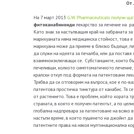
От 
На 7 март 2013
G.W. Pharmaceuticals получи ща
фитоканабиноиди
лекарство за лечение на ра
Като знак за настъпващия край на забраната за
марихуаната няма медицинска стойност, това е
марихуана може да приеме в близко бъдеще, п
да служи на идеята за печалба, или да поставя 
взаимноизключващи се. Субстанциите, които бъ
печеливши, колкото симптоматичното лечение,
кралски откуп под формата на патентовани лек
Трябва да си отговорим на въпроса, кое е по-в
патентова простичка тинктура от канабис. Тя се
от растението. Това е проблем, който хората т
страната, в която е получен патентът, а по цел
глобална надпревара за патентоване на всяко 
настъпи време, в което пушенето на джойнт да 
патентните права на някоя мултинационална ко