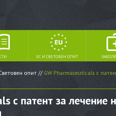
КТИ
ЕС И СВЕТОВЕН ОПИТ
ЗАБОЛ
Световен опит
//
GW Pharmaceuticals с патен
s с патент за лечение н
и