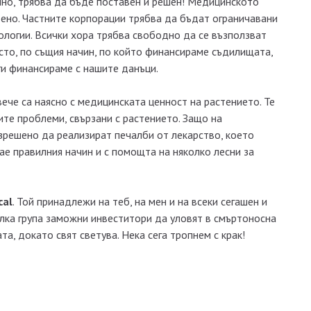
чно, трябва да бъде поставен и решен! Медицинското
ено. Частните корпорации трябва да бъдат ограничавани
ологии. Всички хора трябва свободно да се възползват
сто, по същия начин, по който финансираме съдилищата,
ги финансираме с нашите данъци.
вече са наясно с медицинската ценност на растението. Те
ите проблеми, свързани с растението. Защо на
решено да реализират печалби от лекарство, което
нае правилния начин и с помощта на няколко лесни за
cal
. Той принадлежи на теб, на мен и на всеки сегашен и
лка група заможни инвеститори да уловят в смъртоносна
а, докато свят светува. Нека сега тропнем с крак!