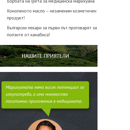
Борбата на Грета за медицинска марихуана
Конопеното масло – незаменим козметичен
продукт!
Български лекари за първи път проговарят за
ползите от канабиса!
Марихуаната няма висок потенциал за
злоупотреба, а има множество
легитимни приложения в медицината.