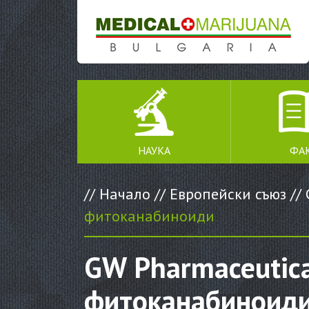
SKIP TO CONTENT
НАУКА
ФА
//
Начало
//
Европейски съюз
//
фитоканабиноиди
GW Pharmaceutical
фитоканабиноид