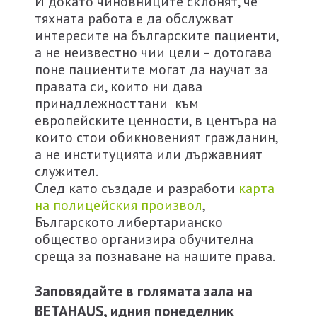
И докато чиновниците склонят, че
тяхната работа е да обслужват
интересите на българските пациенти,
а не неизвестно чии цели – дотогава
поне пациентите могат да научат за
правата си, които ни дава
принадлежносттани към
европейските ценности, в центъра на
които стои обикновеният гражданин,
а не институцията или държавният
служител.
След като създаде и разработи
карта
на полицейския произвол
,
Българското либертарианско
общество организира обучителна
среща за познаване на нашите права.
Заповядайте в голямата зала на
BETAHAUS, идния понеделник