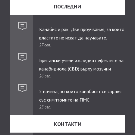
ПОСЛЕДНИ
Канабис и рак: Две проучвания, за които
властите не искат да научавате.
27 сеп.
Британски учени изследват ефектите на
канабидиолa (CBD) върху мозъчни
26 сеп.
тумори при деца
5 начина, по които канабисът се справя
със симптомите на ПМС
25 сеп.
КОНТАКТИ