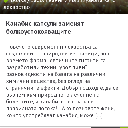
Болка
/
Заболявания
/
Марихуаната като
лекарство
Канабис капсули заменят
болкоуспокояващите
Повечето съвременни лекарства са
създадени от природни източници, но с
времето фармацевтичните гиганти са
разработили техни „уродливи“
разновидности на базата на различни
химични вещества, без оглед на
страничните ефекти. Добър подход е, да се
върнем към природното лечение на
болестите, и канабисът е стъпка в
правилната посока! Ако познавате жени,
които употребяват канабис, може […]