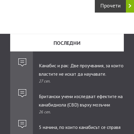
Прочети
ПОСЛЕДНИ
Канабис и рак: Две проучвания, за които
властите не искат да научавате.
27 сеп.
Британски учени изследват ефектите на
канабидиолa (CBD) върху мозъчни
26 сеп.
тумори при деца
5 начина, по които канабисът се справя