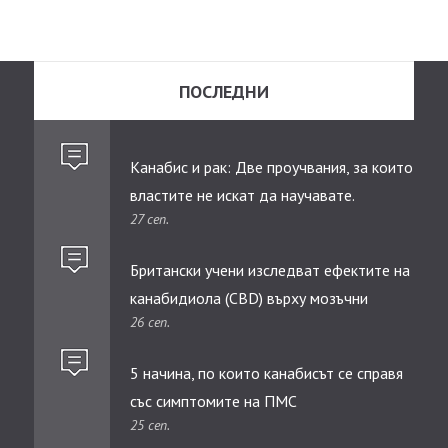
ПОСЛЕДНИ
Канабис и рак: Две проучвания, за които
властите не искат да научавате.
27 сеп.
Британски учени изследват ефектите на
канабидиолa (CBD) върху мозъчни
26 сеп.
тумори при деца
5 начина, по които канабисът се справя
със симптомите на ПМС
25 сеп.